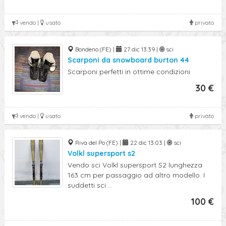
vendo |
usato
privato
Bondeno (FE) |
27 dic 13:39 |
sci
Scarponi da snowboard burton 44
Scarponi perfetti in ottime condizioni
30 €
vendo |
usato
privato
Riva del Po (FE) |
22 dic 13:03 |
sci
Volkl supersport s2
Vendo sci Volkl supersport S2 lunghezza
163 cm per passaggio ad altro modello. I
suddetti sci ...
100 €