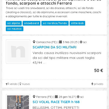
fondo, scarponi e attacchi Ferrara
Trova sci usati tra snowboard, sci da discesa, attacchi, sci da fondo
(skating e classico), sci da alpinismo, e accessori come maschere, caschi
e abbigliamento per tutte le discipline invernali.
sci alpino
snowboard
sci nordico/fondo
slitte-bob
sci nautico
Comacchio (FE) |
3 feb 20:25 |
sci
SCARPONI DA SCI MILITARI
Vendo causa inutilizzo nuovissimi scarponi
da sci del tipo militare mai usati taglia
43/44 ...
50 €
vendo |
nuovo
privato
Ferrara (FE) |
28 gen 16:27 |
sci
SCI VOLKL RACE TIGER h 168
BELLISSIMI, OTTIMI, PERFETTI