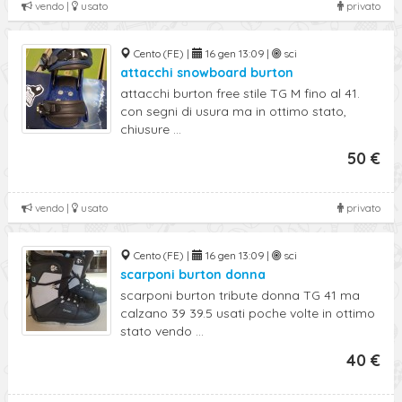
vendo |
usato
privato
Cento (FE) |
16 gen 13:09 |
sci
attacchi snowboard burton
attacchi burton free stile TG M fino al 41.
con segni di usura ma in ottimo stato,
chiusure ...
50 €
vendo |
usato
privato
Cento (FE) |
16 gen 13:09 |
sci
scarponi burton donna
scarponi burton tribute donna TG 41 ma
calzano 39 39.5 usati poche volte in ottimo
stato vendo ...
40 €