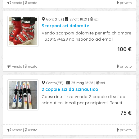
vendo |
usato
privato
Goro (FE) |
27 ott 18:21 |
sci
Scarponi sci dolomite
Vendo scarponi dolomite per info chiamare
il 3391574629 no rispondo ad email
100 €
vendo |
usato
privato
Cento (FE) |
25 mag 18:28 |
sci
2 coppie sci da scinautico
Causa inutilizzo vendo 2 coppie di sci da
scinautico, ideali per principianti! Tenuti ...
75 €
vendo |
usato
privato