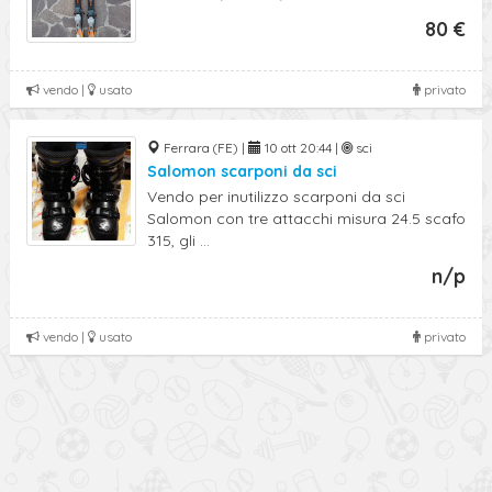
80 €
vendo |
usato
privato
Ferrara (FE) |
10 ott 20:44 |
sci
Salomon scarponi da sci
Vendo per inutilizzo scarponi da sci
Salomon con tre attacchi misura 24.5 scafo
315, gli ...
n/p
vendo |
usato
privato