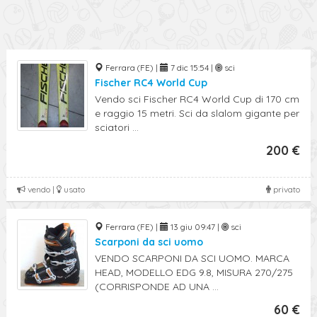
Ferrara (FE) |
7 dic 15:54 |
sci
Fischer RC4 World Cup
Vendo sci Fischer RC4 World Cup di 170 cm
e raggio 15 metri. Sci da slalom gigante per
sciatori ...
200 €
vendo |
usato
privato
Ferrara (FE) |
13 giu 09:47 |
sci
Scarponi da sci uomo
VENDO SCARPONI DA SCI UOMO. MARCA
HEAD, MODELLO EDG 9.8, MISURA 270/275
(CORRISPONDE AD UNA ...
60 €