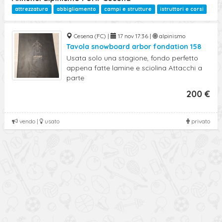
attrezzatura
abbigliamento
campi e strutture
istruttori e corsi
Cesena (FC) |
17 nov 17:36 |
alpinismo
Tavola snowboard arbor fondation 158
Usata solo una stagione, fondo perfetto
appena fatte lamine e sciolina Attacchi a
parte
200 €
vendo |
usato
privato