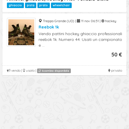
Ricerca Avanzata
ghiaccio
pista
prato
wheelchair
Treppo Grande (UD) |
11 nov 06:51 |
hockey
Reebok 1k
Vendo pattini hockey ghiaccio professionali
reebok 1k. Numero 44. Usati un campionato
e ...
50 €
vendo |
usato |
privato
Scambio disponibile