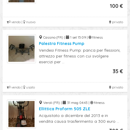
100 €
vendo |
nuovo
privato
Cassino (FR) |
1 set 15:09 |
fitness
Palestra Fitness Pump
Vendesi Fitness Pump: panca per flessioni,
attrezzo per fitness con cui svolgere
esercizi per ...
35 €
vendo |
usato
privato
Veroli (FR) |
31 mag 04:43 |
fitness
Ellittica Proform 505 ZLE
Acquistato a dicembre del 2013 e in
vendita causa trasferimento a 300 euro ...