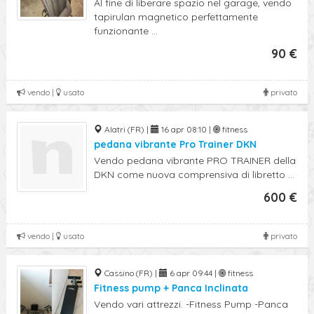
Al fine di liberare spazio nel garage, vendo
tapirulan magnetico perfettamente
funzionante ...
90 €
vendo |
usato
privato
Alatri (FR) |
16 apr 08:10 |
fitness
pedana vibrante Pro Trainer DKN
Vendo pedana vibrante PRO TRAINER della
DKN come nuova comprensiva di libretto ...
600 €
vendo |
usato
privato
Cassino (FR) |
6 apr 09:44 |
fitness
Fitness pump + Panca Inclinata
Vendo vari attrezzi. -Fitness Pump -Panca