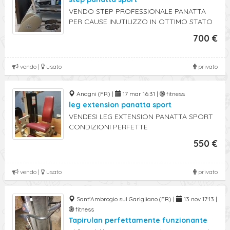
VENDO STEP PROFESSIONALE PANATTA
PER CAUSE INUTILIZZO IN OTTIMO STATO
700 €
vendo |
usato
privato
Anagni (FR) |
17 mar 16:31 |
fitness
leg extension panatta sport
VENDESI LEG EXTENSION PANATTA SPORT
CONDIZIONI PERFETTE
550 €
vendo |
usato
privato
Sant'Ambrogio sul Garigliano (FR) |
13 nov 17:13 |
fitness
Tapirulan perfettamente funzionante