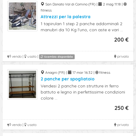
San Donato Val di Comino (FR) |
2 mag 11:18 |
fitness
Attrezzi per la palestra
1 tapirulan 1 step 2 panche addominali 2
manubri da 10 Kg l'uno, con aste e vari ...
200 €
vendo |
usato |
privato
Scambio disponibile
Anagni (FR) |
17 mar 16:32 |
fitness
2 panche per spogliatoio
Vendesi 2 panche con strutture in ferro
battuto e legno in perfettissime condizioni
colore ...
250 €
vendo |
usato
privato