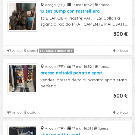
Anagni (FR) |
17 mar 16:32 |
fitness
13 set pump con rastrelliera
13 BILANCIERI Piastre VARI PESI Collari a
sgancio rapido PRATICAMENTE MAI USATI ...
800 €
vendo |
usato |
privato
Scambio disponibile
Anagni (FR) |
17 mar 16:32 |
fitness
pressa deltoidi panatta sport
vendesi pressa deltoidi panatta sport stato
perfetto
600 €
vendo |
usato
privato
Anagni (FR) |
17 mar 16:31 |
fitness
step panatta sport