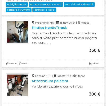
abbigliamento
attrezzatura e accessori
macchinari e ricambi
campi e strutture
istruttori e corsi
Frosinone (FR) |
16 nov 09:24 |
fitness
Ellittica NordicTtrack
Nordic Track Audio Strider, usata solo un
paio di volte praticamente nuova pagata
650 euro, . ...
350 €
vendo |
usato
privato
Cassino (FR) |
30 ott 16:13 |
fitness
Attrezzatura palestra
Vendo attrezzatura come in foto
300 €