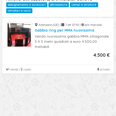
abbigliamento e accessori
attrezzatura
campi e strutture
istruttori e corsi
Arenzano (GE) |
7 ott 07:10 |
arti marziali
Gabbia ring per MMA nuovissima
Vendo nuovissima gabbia MMA ottagonale
5 X 5 metri quadrati a euro 4.500,00
trattabili
4.500 €
vendo |
usato
privato