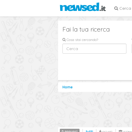
Cerca
Fai la tua ricerca
Cosa stai cercando?
Home
0 annunci
tutti
privati
azien