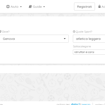
Aiuto
Guide
Registrati
Ac
Dove?
Quale Sport?
Genova
atletica leggera
Sottocategorie
istruttori e corsi
ordina per:
data
|
prezzo
de
gallery