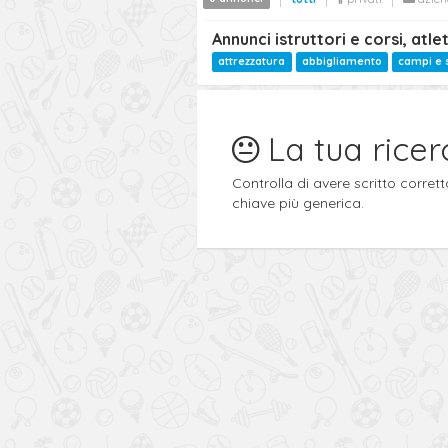
Annunci istruttori e corsi, at
attrezzatura
abbigliamento
campi e 
La tua ricer
Controlla di avere scritto corre
chiave più generica.