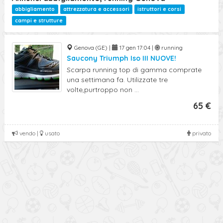
abbigliamento
attrezzatura e accessori
istruttori e corsi
campi e strutture
Genova (GE) |
17 gen 17:04 |
running
Saucony Triumph Iso III NUOVE!
Scarpa running top di gamma comprate
una settimana fa. Utilizzate tre
volte,purtroppo non ...
65 €
vendo |
usato
privato