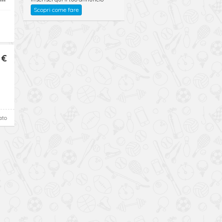
Scopri come fare
 €
ato