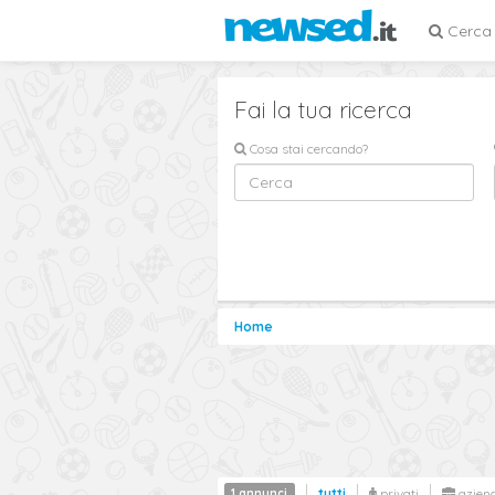
Cerca
Fai la tua ricerca
Cosa stai cercando?
Home
1 annunci
tutti
privati
azien