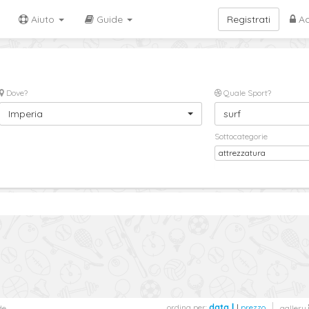
Aiuto
Guide
Registrati
Ac
Dove?
Quale Sport?
Imperia
surf
Sottocategorie
attrezzatura
ordina per:
data
|
prezzo
de
gallery