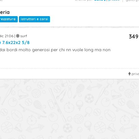
eria
trezzatura
istruttori e corsi
349
ic 21:06 |
surf
 7.6x22x2 5/8
dai bordi molto generosi per chi nn vuole long ma non
priv