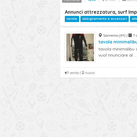
Annunci attrezzatura, surf Imp
tavole
abbigliamento e accessori
at
Sanremo (IM) |
7 d
tavola minimalibu
tavola minimalibu 
vuol rinunciare al ...
vendo |
nuovo