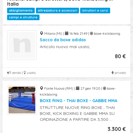
Italia
abbigliamento
attrezzatura e accessori
istruttori e corsi
campi e strutture
Milano (MI) |
16 feb 21:49 |
boxe-kickboxing
Sacco da boxe adidas
Articolo nuovo mai usato,
80 €
vendo |
usato
privato
Fonte Nuova (RM) |
27 gen 19:20 |
boxe-
kickboxing
BOXE RING - THAI BOXE - GABBIE MMA
STRUTTURE NUOVE RING BOXE , THAI
BOXE, KICK BOXING E GABBIE MMA SU
ORDINAZIONE A PARTIRE DA 3,300 ...
3.300 €