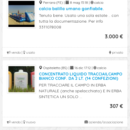
Ferrara (FE) |
8 mag 15:18 |
calcio
calcio balilla umano gonfiabile.
Tenuto bene. Usato una sola estate .. con
tutta la documentazione. Per info
3311078008
3.000 €
vendo |
usato
privato
Ospitaletto (BS) |
16 dic 17:12 |
calcio
CONCENTRATO LIQUIDO TRACCIAILCAMPO
BIANCO CONF. DA 2 LT. (14 CONFEZIONI)
PER TRACCIARE IL CAMPO IN ERBA
NATURALE (anche spelacchiato) E IN ERBA
SINTETICA UN SOLO ...
307 €
vendo |
nuovo
azienda/associazione