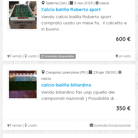
Salerno (SA) |
5 nov 21:03 |
calcio
Calcio balilla Roberto sport
Vendo calcio balilla Roberto sport..
comprato usato un mese fa... il calcetto e
in buono ...
600 €
vendo |
usato |
privato
Scambio disponibile
Crespina Lorenzana (PI) |
29 apr 08:00 |
calcio
calcio-balilla biliardino
Vendo biliardino fas uisp (quello dei
campionati nazionali ) Possibilità di ...
350 €
vendo |
usato
azienda/associazione