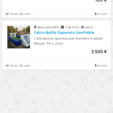
vendo |
usato
privato
Bracciano (RM) |
2 set 15:22 |
calcio
Calcio Balilla Saponato Gonfiabile
L’attrazione sportiva per bambini e adulti
Misure: 7m x 2,5m
2.500 €
vendo |
usato
privato