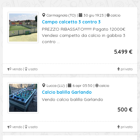
Carmagnola (TO) |
30 giu 19:23 |
calcio
Campo calcetto 3 contro 3
PREZZO RIBASSATO!!!!!!!! Pagato 12000€
Vendesi campetto da calcio in gabbia 3
contro ...
5.499 €
vendo |
usato
privato
Lucca (LU) |
6 apr 05:50 |
calcio
Calcio balilla Garlando
Vendo calcio balilla Garlando
500 €
vendo |
usato
privato