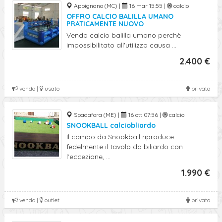
Appignano (MC) |
16 mar 15:55 |
calcio
OFFRO CALCIO BALILLA UMANO
PRATICAMENTE NUOVO
Vendo calcio balilla umano perchè
impossibilitato all'utilizzo causa ...
2.400 €
vendo |
usato
privato
Spadafora (ME) |
16 ott 07:56 |
calcio
SNOOKBALL calciobliardo
Il campo da Snookball riproduce
fedelmente il tavolo da biliardo con
l’eccezione, ...
1.990 €
vendo |
outlet
privato