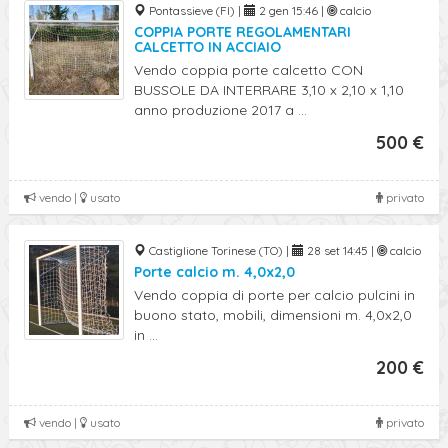
Pontassieve (FI) |
2 gen 15:46 |
calcio
COPPIA PORTE REGOLAMENTARI
CALCETTO IN ACCIAIO
Vendo coppia porte calcetto CON
BUSSOLE DA INTERRARE 3,10 x 2,10 x 1,10
anno produzione 2017 a ...
500 €
vendo |
usato
privato
Castiglione Torinese (TO) |
28 set 14:45 |
calcio
Porte calcio m. 4,0x2,0
Vendo coppia di porte per calcio pulcini in
buono stato, mobili, dimensioni m. 4,0x2,0
in ...
200 €
vendo |
usato
privato