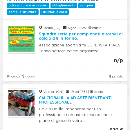
attrezzatura e accessori
abbigliamento
scarpini
campi e strutture
istruttori e corsi
Torino (TO) |
6 gen 22:25 |
calcio
Squadre serie per campionati e tornei di
calcio a 8 in Torino.
Associazione sportiva “8 SUPERSTAR” ACSI
Torino settore calcio organizza ...
n/p
cerco |
nuovo
privato
Valdieri (CN) |
19 set 17:37 |
calcio
CALCIOBALILLA AD ASTE RIENTRANTI
PROFESSIONALE
Calcio Balilla imponente per uso
professionale con aste telescopiche e
piano di gioco in vetro ...
320 €