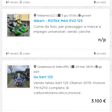
vendo |
usato
privato
Nibionno (LC) |
5 giu 13:06 |
go kart
tbkart - ROTAX MAX EVO 125
Come da foto, per passaggio a marce e
impegni universitari, vendo (anche ...
n/p
vendo |
usato
privato
Castelnovo di Sotto (RE) |
29 mar 08:51 |
go
kart
Go kart 125
Vendo telaio kart 125 Oberon 2019, motore
TM KZ10 completo di
carburatore+scarico,motore ...
3.100 €