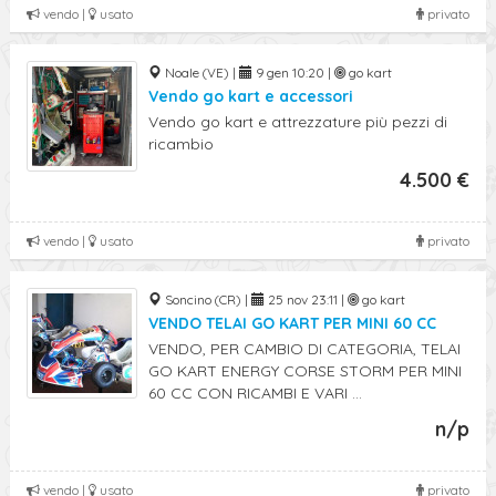
vendo |
usato
privato
Noale (VE) |
9 gen 10:20 |
go kart
Vendo go kart e accessori
Vendo go kart e attrezzature più pezzi di
ricambio
4.500 €
vendo |
usato
privato
Soncino (CR) |
25 nov 23:11 |
go kart
VENDO TELAI GO KART PER MINI 60 CC
VENDO, PER CAMBIO DI CATEGORIA, TELAI
GO KART ENERGY CORSE STORM PER MINI
60 CC CON RICAMBI E VARI ...
n/p
vendo |
usato
privato