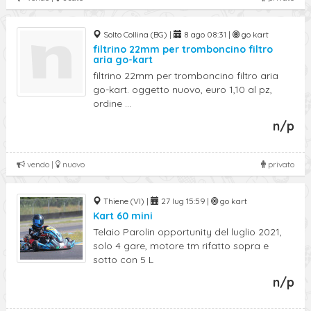
Solto Collina (BG) |
8 ago 08:31 |
go kart
filtrino 22mm per tromboncino filtro
aria go-kart
filtrino 22mm per tromboncino filtro aria
go-kart. oggetto nuovo, euro 1,10 al pz,
ordine ...
n/p
vendo |
nuovo
privato
Thiene (VI) |
27 lug 15:59 |
go kart
Kart 60 mini
Telaio Parolin opportunity del luglio 2021,
solo 4 gare, motore tm rifatto sopra e
sotto con 5 L
n/p