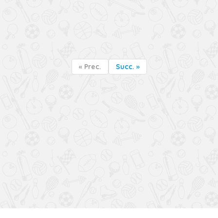
« Prec.
Succ. »