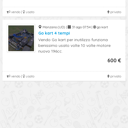
vendo |
usato
privato
Manzano (UD) |
31 ago 07:54 |
go kart
Go kart 4 tempi
Vendo Go kart per inutilizzo funziona
benissimo usato volte 10 volte motore
nuovo 196cc.
600 €
vendo |
usato
privato