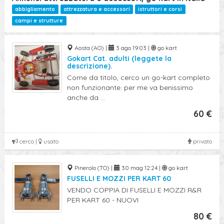
abbigliamento
attrezzatura e accessori
istruttori e corsi
campi e strutture
Aosta (AO) |
3 ago 19:03 |
go kart
Gokart Cat. adulti (leggete la
descrizione).
Come da titolo, cerco un go-kart completo
non funzionante: per me va benissimo
anche da ...
60 €
cerco |
usato
privato
Pinerolo (TO) |
30 mag 12:24 |
go kart
FUSELLI E MOZZI PER KART 60
VENDO COPPIA DI FUSELLI E MOZZI R&R
PER KART 60 - NUOVI
80 €