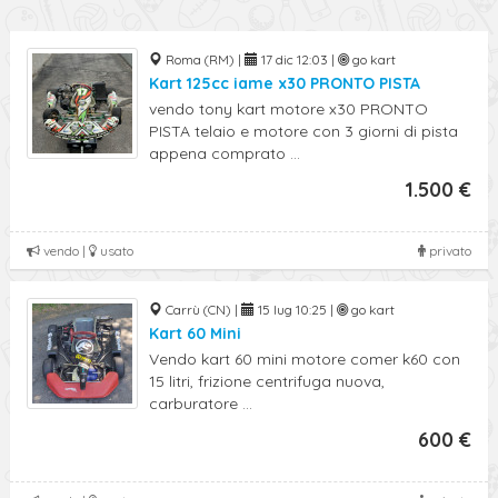
Roma (RM) |
17 dic 12:03 |
go kart
Kart 125cc iame x30 PRONTO PISTA
vendo tony kart motore x30 PRONTO
PISTA telaio e motore con 3 giorni di pista
appena comprato ...
1.500 €
vendo |
usato
privato
Carrù (CN) |
15 lug 10:25 |
go kart
Kart 60 Mini
Vendo kart 60 mini motore comer k60 con
15 litri, frizione centrifuga nuova,
carburatore ...
600 €