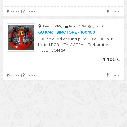
vendo |
nuovo
privato
Pinerolo (TO) |
16 apr 11:36 |
go kart
GO KART BIMOTORE - 100 100
200 cc di adrenalina pura - 0 a 100 in 4" -
Motori PCR - ITALSISTEM - Carburatori
TILLOTSON 24 ...
4.400 €
vendo |
nuovo
privato