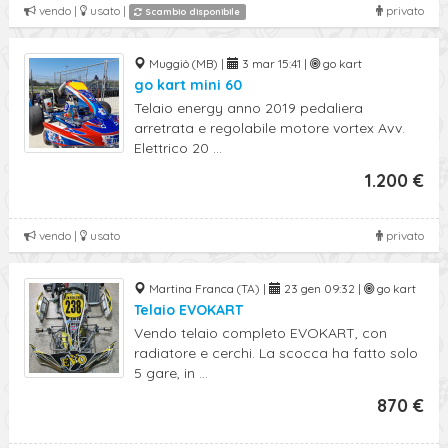
vendo |
usato |
privato
Scambio disponibile
Muggiò (MB) |
3 mar 15:41 |
go kart
go kart mini 60
Telaio energy anno 2019 pedaliera
arretrata e regolabile motore vortex Avv.
Elettrico 20 ...
1.200 €
vendo |
usato
privato
Martina Franca (TA) |
23 gen 09:32 |
go kart
Telaio EVOKART
Vendo telaio completo EVOKART, con
radiatore e cerchi. La scocca ha fatto solo
5 gare, in ...
870 €