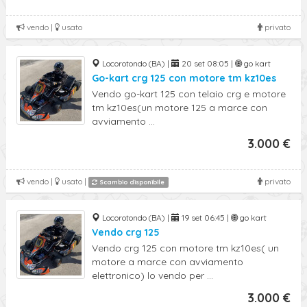
vendo |
usato
privato
Locorotondo (BA) |
20 set 08:05 |
go kart
Go-kart crg 125 con motore tm kz10es
Vendo go-kart 125 con telaio crg e motore
tm kz10es(un motore 125 a marce con
avviamento ...
3.000 €
vendo |
usato |
privato
Scambio disponibile
Locorotondo (BA) |
19 set 06:45 |
go kart
Vendo crg 125
Vendo crg 125 con motore tm kz10es( un
motore a marce con avviamento
elettronico) lo vendo per ...
3.000 €