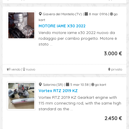
Giavera del Montello (TV) |
8 mar 09:16 |
go
kart
MOTORE IAME X30 2022
Vendo motore iame x30 2022 nuovo da
rodaggio per cambio progetto. Motore è
stato ...
3.000 €
vendo |
nuovo
privato
Solarino (SR) |
5 mar 10:38 |
go kart
Vortex RTZ 2019 KZ
Vortex RTZ 2019 KZ Gearkart engine with
115 mm connecting rod, with the same high
standard as the ...
2.450 €