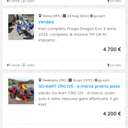
vendo |
usato
privato
Roma (RM) |
24 mag 08:14 |
go kart
Vendesi
Kart completo Praga Dragon Evo 3 anno
2023, completo di motore TM OK-N,
impianto ...
4.700 €
vendo |
usato
privato
Medesano (PR) |
16 apr 09:53 |
go kart
GO-KART CRG 125 - 6 marce pronto pista.
Vendo Go-Kart CRG 125 - 6 marce, usato
solo 6 volte, nessuna gara effettuata. Il go-
Kart ...
4.200 €