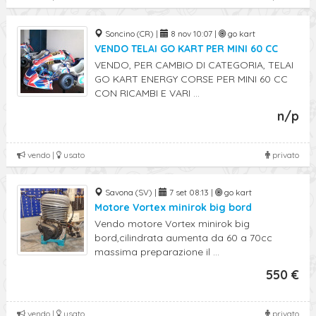
Soncino (CR) |
8 nov 10:07 |
go kart
VENDO TELAI GO KART PER MINI 60 CC
VENDO, PER CAMBIO DI CATEGORIA, TELAI
GO KART ENERGY CORSE PER MINI 60 CC
CON RICAMBI E VARI ...
n/p
vendo |
usato
privato
Savona (SV) |
7 set 08:13 |
go kart
Motore Vortex minirok big bord
Vendo motore Vortex minirok big
bord,cilindrata aumenta da 60 a 70cc
massima preparazione il ...
550 €
vendo |
usato
privato