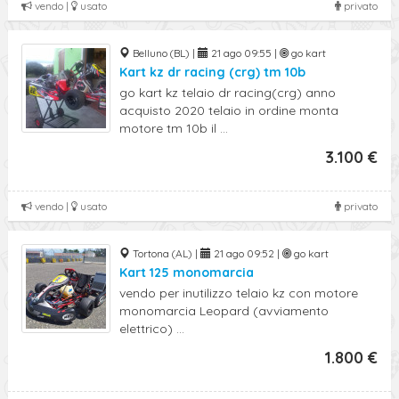
vendo |
usato
privato
Belluno (BL) |
21 ago 09:55 |
go kart
Kart kz dr racing (crg) tm 10b
go kart kz telaio dr racing(crg) anno
acquisto 2020 telaio in ordine monta
motore tm 10b il ...
3.100 €
vendo |
usato
privato
Tortona (AL) |
21 ago 09:52 |
go kart
Kart 125 monomarcia
vendo per inutilizzo telaio kz con motore
monomarcia Leopard (avviamento
elettrico) ...
1.800 €