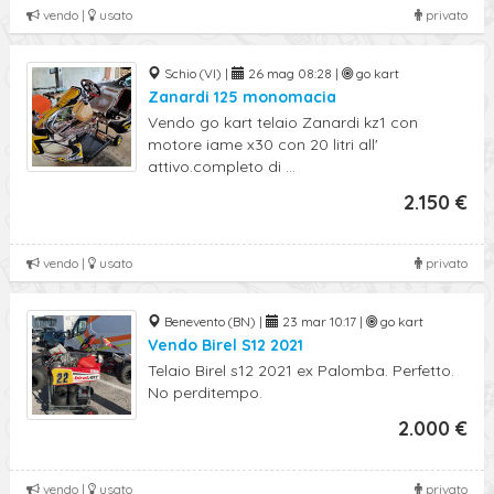
vendo |
usato
privato
Schio (VI) |
26 mag 08:28 |
go kart
Zanardi 125 monomacia
Vendo go kart telaio Zanardi kz1 con
motore iame x30 con 20 litri all'
attivo.completo di ...
2.150 €
vendo |
usato
privato
Benevento (BN) |
23 mar 10:17 |
go kart
Vendo Birel S12 2021
Telaio Birel s12 2021 ex Palomba. Perfetto.
No perditempo.
2.000 €
vendo |
usato
privato