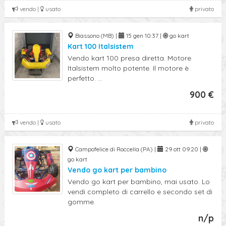
vendo |
usato
privato
Biassono (MB) |
15 gen 10:37 |
go kart
Kart 100 Italsistem
Vendo kart 100 presa diretta. Motore
Italsistem molto potente. Il motore è
perfetto. ...
900 €
vendo |
usato
privato
Campofelice di Roccella (PA) |
29 ott 09:20 |
go kart
Vendo go kart per bambino
Vendo go kart per bambino, mai usato. Lo
vendi completo di carrello e secondo set di
gomme.
n/p