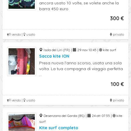
ancora usato 10 volte, se volete anche la
barra 450 euro
300 €
vendo |
usato
privato
Isola del Liri (FR) |
29 nov 10:45 |
kite surf
Sacca kite ION
Presa nuova l'anno scorso, usata una sola
volta. La tua compagna di viaggio perfetta
...
100 €
vendo |
usato
privato
Desenzano del Garda (BS) |
24 ott 07:35 |
kite
surf
Kite surf completo