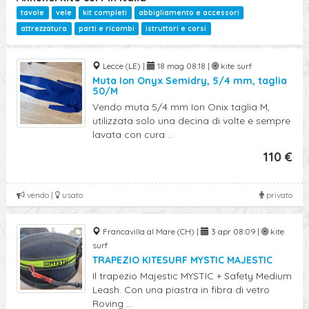
tavole
vele
kit completi
abbigliamento e accessori
attrezzatura
parti e ricambi
istruttori e corsi
Lecce (LE) |
18 mag 08:18 |
kite surf
Muta Ion Onyx Semidry, 5/4 mm, taglia
50/M
Vendo muta 5/4 mm Ion Onix taglia M,
utilizzata solo una decina di volte e sempre
lavata con cura ...
110 €
vendo |
usato
privato
Francavilla al Mare (CH) |
3 apr 08:09 |
kite
surf
TRAPEZIO KITESURF MYSTIC MAJESTIC
Il trapezio Majestic MYSTIC + Safety Medium
Leash. Con una piastra in fibra di vetro
Roving ...