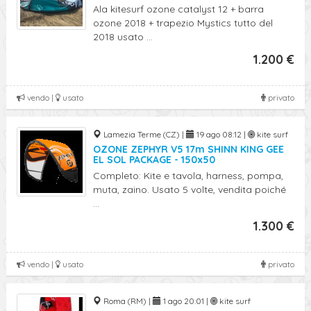
Ala kitesurf ozone catalyst 12 + barra
ozone 2018 + trapezio Mystics tutto del
2018 usato ...
1.200 €
vendo |
usato
privato
Lamezia Terme (CZ) |
19 ago 08:12 |
kite surf
OZONE ZEPHYR V5 17m SHINN KING GEE
EL SOL PACKAGE - 150x50
Completo: Kite e tavola, harness, pompa,
muta, zaino. Usato 5 volte, vendita poiché
...
1.300 €
vendo |
usato
privato
Roma (RM) |
1 ago 20:01 |
kite surf