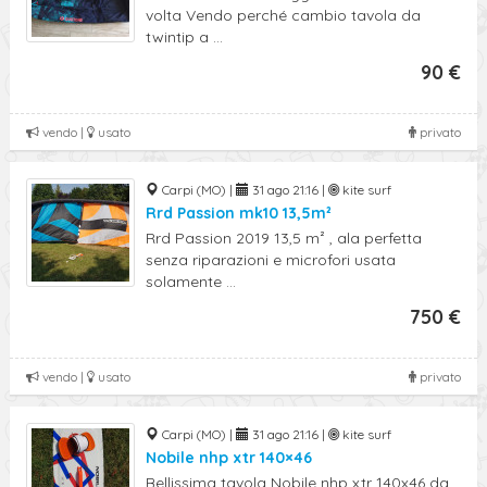
volta Vendo perché cambio tavola da
twintip a ...
90 €
vendo |
usato
privato
Carpi (MO) |
31 ago 21:16 |
kite surf
Rrd Passion mk10 13,5m²
Rrd Passion 2019 13,5 m² , ala perfetta
senza riparazioni e microfori usata
solamente ...
750 €
vendo |
usato
privato
Carpi (MO) |
31 ago 21:16 |
kite surf
Nobile nhp xtr 140×46
Bellissima tavola Nobile nhp xtr 140x46 da