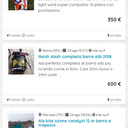
light wind super compatta. Si plana con
pochissimo ...
350 €
vendo |
usato
privato
Roma (RM) |
29 ago 15:27 |
kite surf
Naish slash completo barra atb 2018
Ala perfetta completa di barra atb più
ricambi come in foto. Cavi 20m nuovi o
24m usati. ...
600 €
vendo |
usato
privato
Marsala (TP) |
24 ago 08:36 |
kite surf
Ala kite ozone catalyst 12 m barra e
trapezio