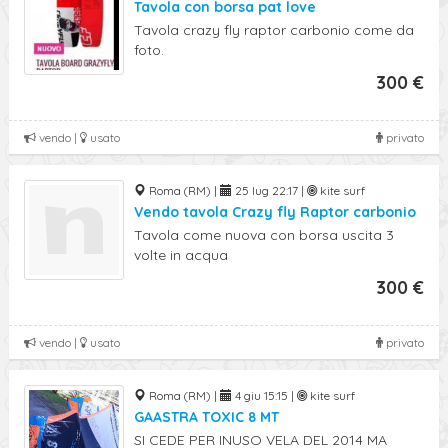
Tavola con borsa pat love
Tavola crazy fly raptor carbonio come da
foto.
300 €
vendo |
usato
privato
Roma (RM) |
25 lug 22:17 |
kite surf
Vendo tavola Crazy fly Raptor carbonio
Tavola come nuova con borsa uscita 3
volte in acqua
300 €
vendo |
usato
privato
Roma (RM) |
4 giu 15:15 |
kite surf
GAASTRA TOXIC 8 MT
SI CEDE PER INUSO VELA DEL 2014 MA