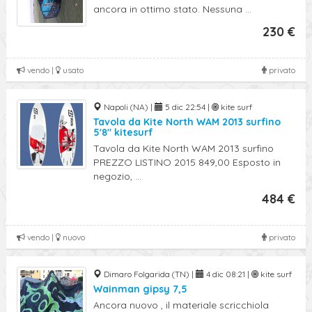
ancora in ottimo stato. Nessuna ...
230 €
vendo |
usato
privato
Napoli (NA) |
5 dic 22:54 |
kite surf
Tavola da Kite North WAM 2013 surfino
5'8" kitesurf
Tavola da Kite North WAM 2013 surfino
PREZZO LISTINO 2015 849,00 Esposto in
negozio, ...
484 €
vendo |
nuovo
privato
Dimaro Folgarida (TN) |
4 dic 08:21 |
kite surf
Wainman gipsy 7,5
Ancora nuovo , il materiale scricchiola