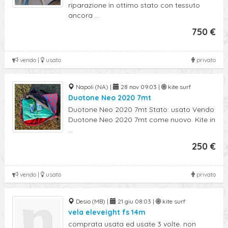
riparazione in ottimo stato con tessuto
ancora ...
750 €
vendo |
usato
privato
Napoli (NA) |
28 nov 09:03 |
kite surf
Duotone Neo 2020 7mt
Duotone Neo 2020 7mt Stato: usato Vendo
Duotone Neo 2020 7mt come nuovo. Kite in
...
250 €
vendo |
usato
privato
Desio (MB) |
21 giu 08:03 |
kite surf
vela eleveight fs 14m
comprata usata ed usate 3 volte. non