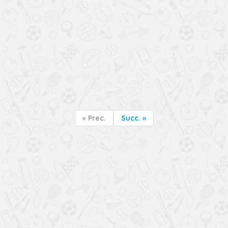
« Prec.
Succ. »