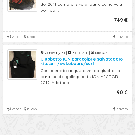
del 2011 comprensiva di barra zaino vela
pompa ...
749 €
vendo |
usato
privato
Genova (GE) |
8 apr 21:11 |
kite surf
Giubbotto ION paracolpi e salvataggio
kitesurf/wakeboard/surf
Causa errato acquisto vendo giubbotto
para colpi e galleggiante ION VECTOR
2019. Adatto a ...
90 €
vendo |
nuovo
privato