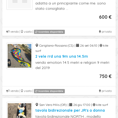
adatta a un principiante come me. sono
stato consigliato ...
600 €
vendo |
usato |
privato
Scambio disponibile
Corigliano-Rossano (CS) |
26 set 06:10 |
kite
surf
2 vele rrd una 9m una 14.5m
vendo emotion 14.5 metri e religion 9 metri
del 2019
750 €
vendo |
usato |
privato
Scambio disponibile
San Vero Milis (OR) |
26 giu 17:00 |
kite surf
tavola bidirezionale per JR's o donna
tavola bidirezionale NORTH , modello