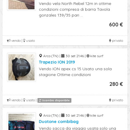
Vendo vela North Rebel 12m in ottime
condizioni compresa di barra Tavola
gonzales 139/35 pari ...
600 €
vendo |
usato
privato
Arco (TN) |
30 set 21:46 |
kite surf
Trapezio ION 2019
Vendo ION apex cs 15 Usato una sola
stagione Ottime condizioni
280 €
vendo |
usato |
privato
Scambio disponibile
Arco (TN) |
30 set 21:46 |
kite surf
Duotone combibag
Vendo sacca da viaggio usata solo una