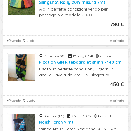
Slingshot Rally 2019 misura 7mt
Ala in perfette condizioni vendo per
passaggio a modello 2020
780 €
vendo |
usato
privato
Cormons (GO) |
12 mag 06:41 |
kite surf
Fixation GIN kiteboard et shinn - 140 cm
Usato, in perfette condizioni, 6 giorni in
acqua Tavola da kite GIN Rilegatura ...
450 €
vendo |
usato
privato
Gavardo (BS) |
26 gen 10:32 |
kite surf
Naish Torch 9 mt
Vendo Naish Torch 9mt anno 2016.... Ala