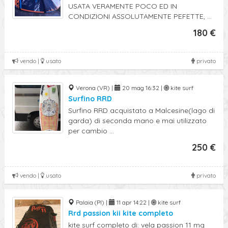
USATA VERAMENTE POCO ED IN
CONDIZIONI ASSOLUTAMENTE PEFETTE, ...
180 €
vendo |
usato
privato
Verona (VR) |
20 mag 16:32 |
kite surf
Surfino RRD
Surfino RRD acquistato a Malcesine(lago di
garda) di seconda mano e mai utilizzato
per cambio ...
250 €
vendo |
usato
privato
Palaia (PI) |
11 apr 14:22 |
kite surf
Rrd passion kii kite completo
kite surf completo di: vela passion 11 mq