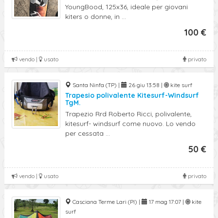
YoungBood, 125x36, ideale per giovani
kiters o donne, in ...
100 €
vendo |
usato
privato
Santa Ninfa (TP) |
26 giu 13:58 |
kite surf
Trapesio polivalente Kitesurf-Windsurf
TgM.
Trapezio Rrd Roberto Ricci, polivalente,
kitesurf- windsurf come nuovo. Lo vendo
per cessata ...
50 €
vendo |
usato
privato
Casciana Terme Lari (PI) |
17 mag 17:07 |
kite
surf