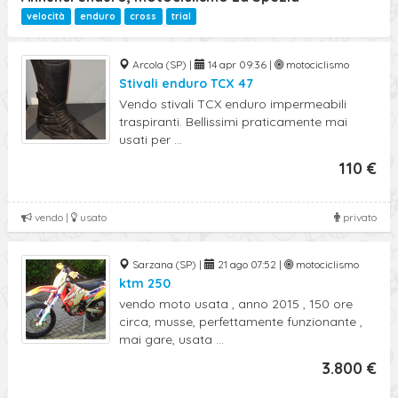
Ricerca Avanzata
velocità
enduro
cross
trial
Arcola (SP) |
14 apr 09:36 |
motociclismo
Stivali enduro TCX 47
Vendo stivali TCX enduro impermeabili
traspiranti. Bellissimi praticamente mai
usati per ...
110 €
vendo |
usato
privato
Sarzana (SP) |
21 ago 07:52 |
motociclismo
ktm 250
vendo moto usata , anno 2015 , 150 ore
circa, musse, perfettamente funzionante ,
mai gare, usata ...
3.800 €