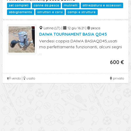
set completi
canne da pesca
mulinelli
attrezzatura e accessori
abbigliamento
istruttori e corsi
campi e strutture
Latina (LT) |
12 giu 16:21 |
pesca
DAIWA TOURNAMENT BASIA QD45
Vendesi coppia DAIWA BASIAQD45,usati
ma perfettamente funzionanti, alcuni segni
...
600 €
vendo |
usato
privato