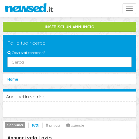
Togg
navi
INSERISCI UN ANNUNCIO
Fai la tua ricerca
Cosa stai cercando?
Lazio (regione)
Home
vela
Annunci in vetrina
Sottocategorie
Seleziona Categoria
cerca
3 annunci
tutti
privati
aziende
Ricerca Avanzata
Annunci vela Lazio