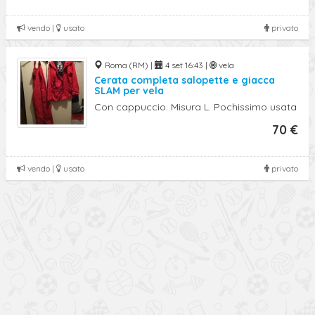
vendo |
usato
privato
Roma (RM) |
4 set 16:43 |
vela
Cerata completa salopette e giacca
SLAM per vela
Con cappuccio. Misura L. Pochissimo usata
70 €
vendo |
usato
privato