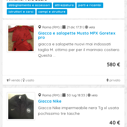
abbigliamento e accessori
attrezzatura
parti e ricambi
istruttori e corsi
campi e strutture
Roma (RM) |
21 dic 17:31 |
vela
Giacca e salopette Musto MPX Goretex
pro
giacca e salopette nuovi mai indossati
taglia M. ottimo per per il marinaio costiero.
Questa ...
580 €
vendo |
usato
privato
Roma (RM) |
30 lug 18:33 |
vela
Giacca Nike
Giacca Nike impermeabile nera Tg xl usata
pochissimo tre tasche
40 €