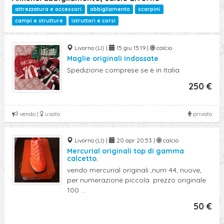
attrezzatura e accessori
abbigliamento
scarpini
campi e strutture
istruttori e corsi
Livorno (LI) |
15 giu 15:19 |
calcio
Maglie originali indossate
Spedizione comprese se è in Italia
250 €
vendo |
usato
privato
Livorno (LI) |
20 apr 20:53 |
calcio
Mercurial originali top di gamma
calcetto.
vendo mercurial originali ,num 44, nuove,
per numerazione piccola. prezzo originale
100 ...
50 €