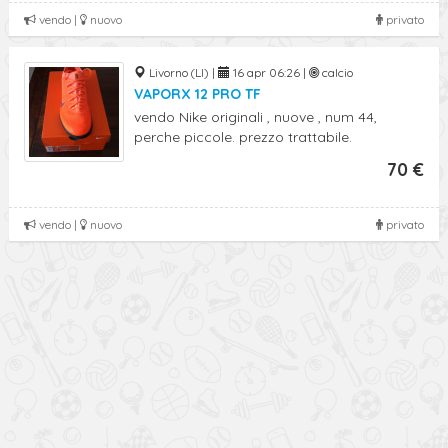
vendo |
nuovo
privato
Livorno (LI) |
16 apr 06:26 |
calcio
VAPORX 12 PRO TF
vendo Nike originali , nuove , num 44,
perche piccole. prezzo trattabile.
70 €
vendo |
nuovo
privato