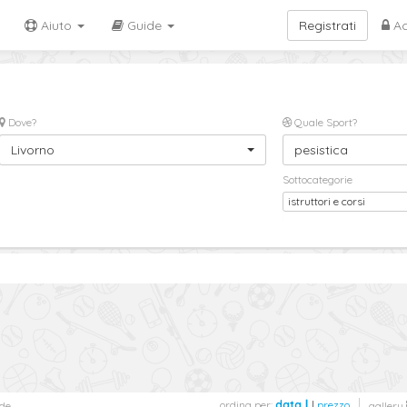
Aiuto
Guide
Registrati
Ac
Dove?
Quale Sport?
Livorno
pesistica
Sottocategorie
istruttori e corsi
ordina per:
data
|
prezzo
de
gallery