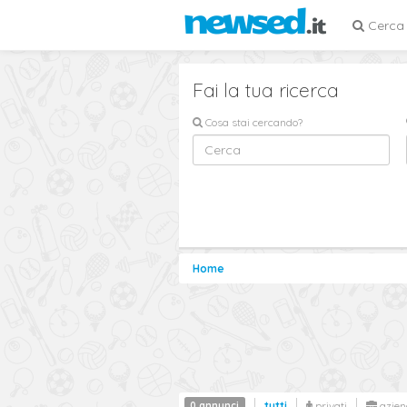
Cerca
Fai la tua ricerca
Cosa stai cercando?
Home
0 annunci
tutti
privati
azien