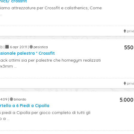
nics/ crossfit
iamo attrezzature per Crossfit e calisthenics; Come
..
priv
550
O) |
6 apr 20:11 |
pesistica
sionale palestra * Crossfit
ck ottimi sia per palestre che homegym realizzati
x3mm ...
priv
5.000
4:09 |
biliardo
tello a 6 Piedi a Cipolla
6 piedi a Cipolla per gioco completo di tutti gli
 a ...