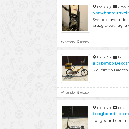
Lodi (LO) |
2 feb 1
Snowboard tavola
Svendo tavola da s
crazy creek taglia 4
vendo |
usato
Lodi (LO) |
15 lug 1
Bici bimbo Decat
Bici bimbo Decathl
vendo |
usato
Lodi (LO) |
15 lug 1
Longboard con m
Longboard con man