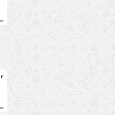
ato
 €
ato