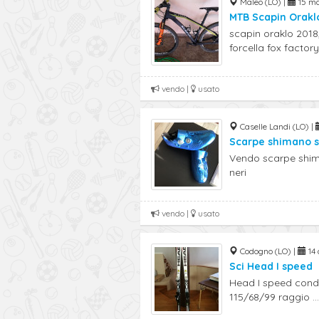
Maleo (LO) |
15 ma
MTB Scapin Orakl
scapin oraklo 2018,
forcella fox factory 
vendo |
usato
Caselle Landi (LO) |
Scarpe shimano 
Vendo scarpe shima
neri
vendo |
usato
Codogno (LO) |
14 
Sci Head I speed
Head I speed condi
115/68/99 raggio ...