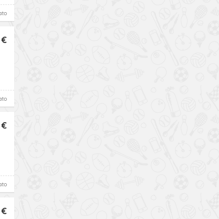
ato
 €
ato
 €
ato
 €