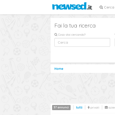
Cerca
Fai la tua ricerca
Cosa stai cercando?
Home
37 annunci
tutti
privati
azie