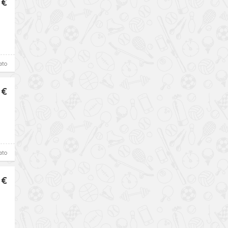
 €
ato
 €
ato
 €