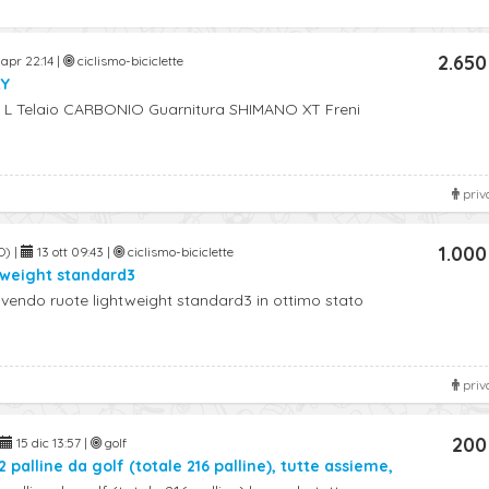
2.650
apr 22:14 |
ciclismo-biciclette
EY
G L Telaio CARBONIO Guarnitura SHIMANO XT Freni
priv
1.000
O) |
13 ott 09:43 |
ciclismo-biciclette
tweight standard3
vendo ruote lightweight standard3 in ottimo stato
priv
200
15 dic 13:57 |
golf
2 palline da golf (totale 216 palline), tutte assieme,