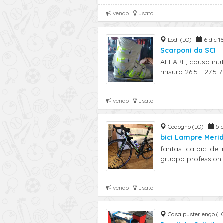
vendo |
usato
Lodi (LO) |
6 dic 16
Scarponi da SCI
AFFARE, causa inu
misura 26.5 - 27.5 7e
vendo |
usato
Codogno (LO) |
5 d
bici Lampre Merid
fantastica bici de
gruppo professionist
vendo |
usato
Casalpusterlengo (L