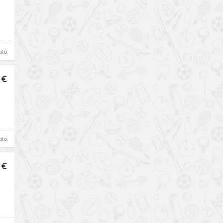
ato
 €
ato
 €