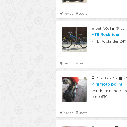
vendo |
usato
Lodi (LO) |
15 lug 1
MTB Rockrider
MTB Rockrider 24" 
vendo |
usato
Orio Litta (LO) |
24
Minimoto polini
Vendo minimoto Pol
euro 650
vendo |
usato