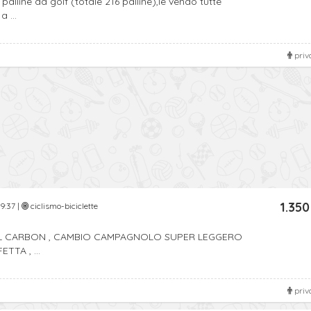
palline da golf (totale 216 palline),le vendo tutte
 ...
priv
1.350
9:37 |
ciclismo-biciclette
LL CARBON , CAMBIO CAMPAGNOLO SUPER LEGGERO
ETTA , ...
priv