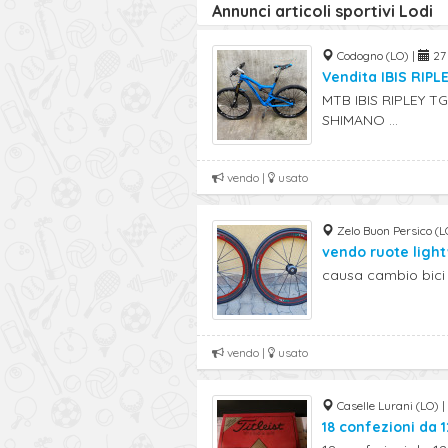
Annunci articoli sportivi Lodi
Codogno (LO) |
27 
Vendita IBIS RIPL
MTB IBIS RIPLEY T
SHIMANO ...
vendo |
usato
Zelo Buon Persico (L
vendo ruote ligh
causa cambio bici 
vendo |
usato
Caselle Lurani (LO) |
18 confezioni da 1