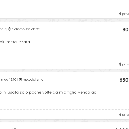
priv
90
5:19 |
ciclismo-biciclette
blu metallizzata
priv
650
 mag 12:10 |
motociclismo
ini usata solo poche volte da mio figlio Vendo ad
priv