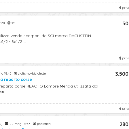
priv
50
:28 |
sci
tilizzo vendo scarponi da SCI marca DACHSTEIN
1/2 - 8e1/2 ...
priv
3.500
ic 18:45 |
ciclismo-biciclette
a reparto corse
l reparto corse REACTO Lampre Merida utilizzata dal
i ...
priv
280
O) |
22 mag 07:43 |
pesistica