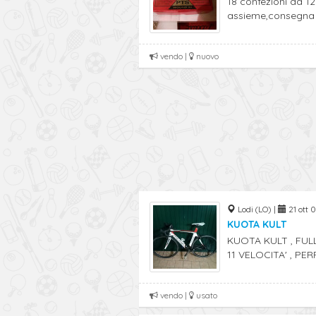
18 confezioni da 12 
assieme,consegna a
vendo |
nuovo
Lodi (LO) |
21 ott 0
KUOTA KULT
KUOTA KULT , FU
11 VELOCITA' , PERF
vendo |
usato