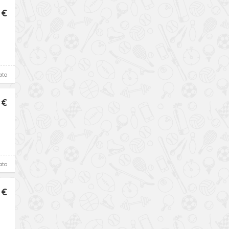
 €
ato
 €
ato
 €