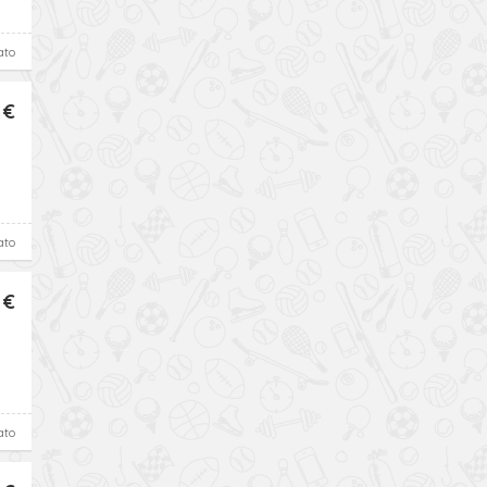
ato
 €
ato
 €
ato