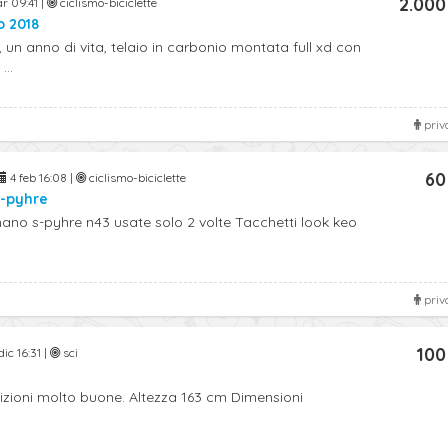
2.000
r 09:41 |
ciclismo-biciclette
o 2018
 un anno di vita, telaio in carbonio montata full xd con
...
priv
60
4 feb 16:08 |
ciclismo-biciclette
s-pyhre
no s-pyhre n43 usate solo 2 volte Tacchetti look keo
priv
100
dic 16:31 |
sci
zioni molto buone. Altezza 163 cm Dimensioni