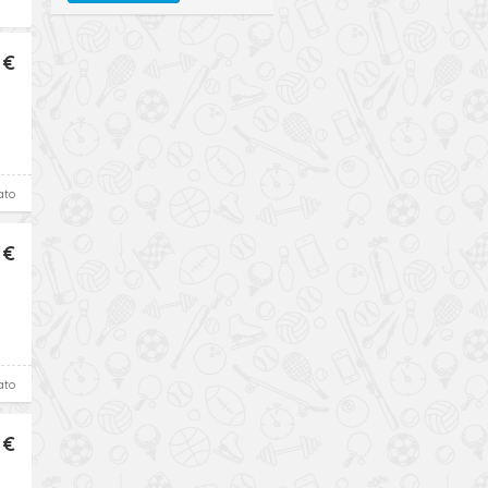
 €
ato
 €
ato
 €