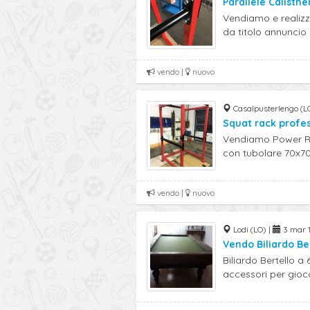
Parallele Calisthe
Vendiamo e realizz
da titolo annuncio .
vendo |
nuovo
Casalpusterlengo (L
Squat rack profes
Vendiamo Power Ra
con tubolare 70x70
vendo |
nuovo
Lodi (LO) |
3 mar 1
Vendo Biliardo Ber
Biliardo Bertello a 
accessori per gioco