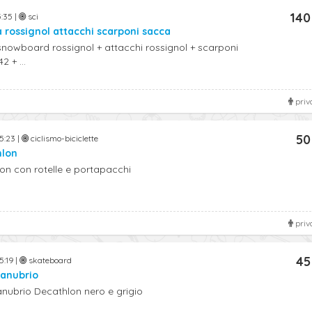
140
5:35 |
sci
 rossignol attacchi scarponi sacca
nowboard rossignol + attacchi rossignol + scarponi
2 + ...
priv
50
5:23 |
ciclismo-biciclette
hlon
on con rotelle e portapacchi
priv
45
5:19 |
skateboard
anubrio
ubrio Decathlon nero e grigio