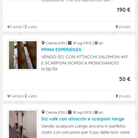
190 €
vendo |
usato
privato
Crema (CR) |
18 lug 09:12 |
sci
PRIMA ESPERIENZA
VENDO SCI CON ATTACCHI SALOMON 447
E SCARPONI NORDICA MONOGANCIO
N.38/39
50 €
vendo |
usato
privato
Crema (CR) |
18 lug 09:12 |
sci
Sci volk con attacchi e scarponi lange
Vendo scarponi Lange ancora in perfetto
stato con istruzioni per l'uso delle loro varie