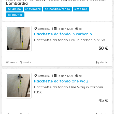
Ricerca Avanzata
Lombardia
sci alpino
snowboard
sci nordico/fondo
slitte-bob
sci nautico
Leffe (BG) |
15 gen 12:21 |
sci
Racchette da fondo in carbonio
Racchette da fondo Exel in carbonio h.150.
30 €
vendo |
usato
privato
Leffe (BG) |
15 gen 12:21 |
sci
Racchette da fondo One Way
Racchette da fondo One Way in carboni
h.150
45 €