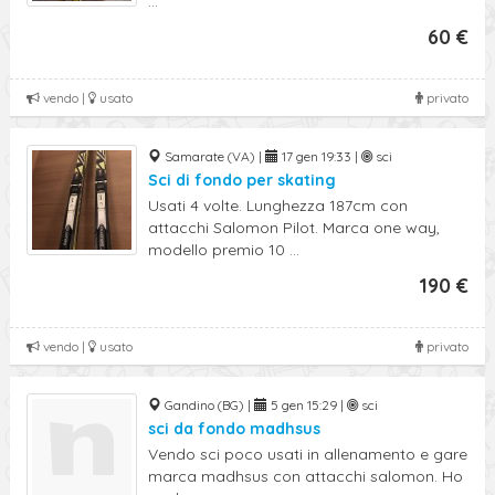
...
60 €
vendo |
usato
privato
Samarate (VA) |
17 gen 19:33 |
sci
Sci di fondo per skating
Usati 4 volte. Lunghezza 187cm con
attacchi Salomon Pilot. Marca one way,
modello premio 10 ...
190 €
vendo |
usato
privato
Gandino (BG) |
5 gen 15:29 |
sci
sci da fondo madhsus
Vendo sci poco usati in allenamento e gare
marca madhsus con attacchi salomon. Ho