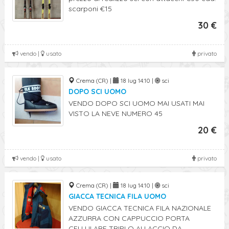
scarponi €15
30 €
vendo |
usato
privato
Crema (CR) |
18 lug 14:10 |
sci
DOPO SCI UOMO
VENDO DOPO SCI UOMO MAI USATI MAI
VISTO LA NEVE NUMERO 45
20 €
vendo |
usato
privato
Crema (CR) |
18 lug 14:10 |
sci
GIACCA TECNICA FILA UOMO
VENDO GIACCA TECNICA FILA NAZIONALE
AZZURRA CON CAPPUCCIO PORTA
CELLULARE TRIPLO ALLACCIO DA ...