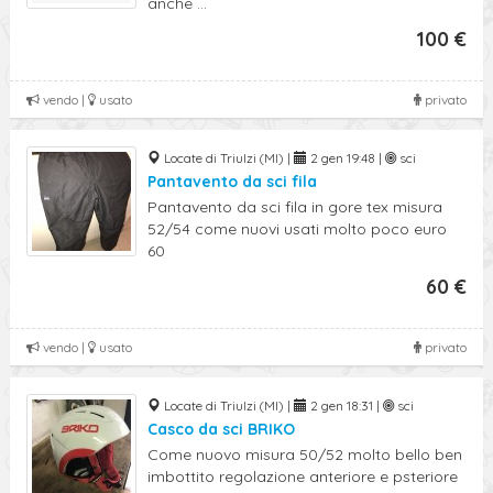
anche ...
100 €
vendo |
usato
privato
Locate di Triulzi (MI) |
2 gen 19:48 |
sci
Pantavento da sci fila
Pantavento da sci fila in gore tex misura
52/54 come nuovi usati molto poco euro
60
60 €
vendo |
usato
privato
Locate di Triulzi (MI) |
2 gen 18:31 |
sci
Casco da sci BRIKO
Come nuovo misura 50/52 molto bello ben
imbottito regolazione anteriore e psteriore