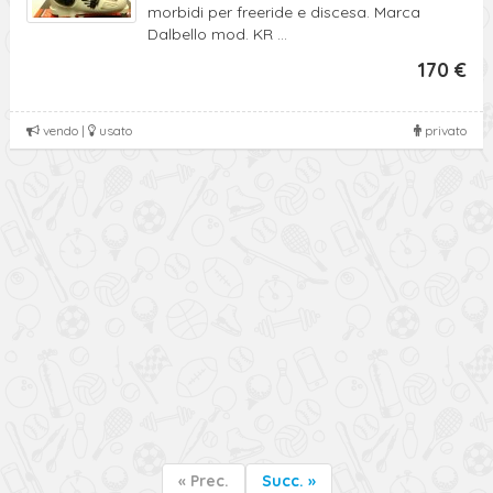
morbidi per freeride e discesa. Marca
Dalbello mod. KR ...
170 €
vendo |
usato
privato
« Prec.
Succ. »