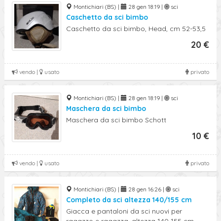
Montichiari (BS) |
28 gen 18:19 |
sci
Caschetto da sci bimbo
Caschetto da sci bimbo, Head, cm 52-53,5
20 €
vendo |
usato
privato
Montichiari (BS) |
28 gen 18:19 |
sci
Maschera da sci bimbo
Maschera da sci bimbo Schott
10 €
vendo |
usato
privato
Montichiari (BS) |
28 gen 16:26 |
sci
Completo da sci altezza 140/155 cm
Giacca e pantaloni da sci nuovi per