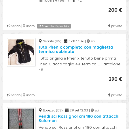
altezza170 woilki ac 40 ...
200 €
vendo |
usato |
privato
Scambio disponibile
Seriate (BG) |
5 ott 13:36 |
sci
Tuta Phenix completa con maglietta
termica abbinata
Tutto originale Phenix tenuto bene prima
linea Giacca taglia 48 Termica L Pantalone
48
290 €
vendo |
usato
privato
Bovezzo (BS) |
29 set 12:03 |
sci
Vendi sci Rossignol cm 180 con attacchi
Salomon
Vendo sci Rossignol cm 180 con attacchi