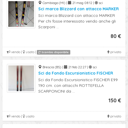
Cambiago (MI) |
21 mag 08:12 |
sci
Sci marca Blizzard con attacco MARKER
Sci marca Blizzard con attacco MARKER
Per chi fosse interessato vendo anche gli
Scarponi ...
80 €
vendo |
usato |
privato
Scambio disponibile
Brescia (BS) |
21 feb 22:27 |
sci
Sci da Fondo Escursionistico FISCHER
Sci da Fondo Escursionistico FISCHER E99
190 cm. con attacchi ROTTEFELLA
SCARPONCINI da ...
150 €
vendo |
usato
privato