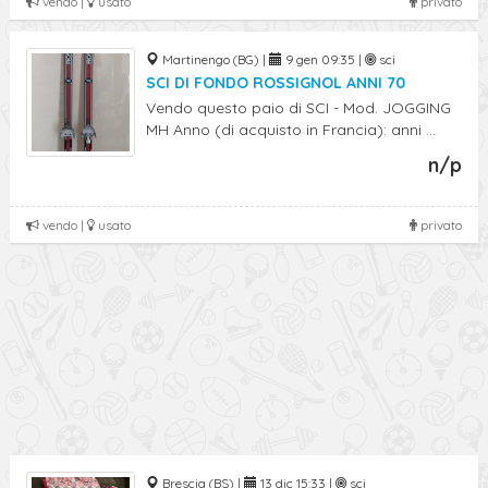
vendo |
usato
privato
Martinengo (BG) |
9 gen 09:35 |
sci
SCI DI FONDO ROSSIGNOL ANNI 70
Vendo questo paio di SCI - Mod. JOGGING
MH Anno (di acquisto in Francia): anni ...
n/p
vendo |
usato
privato
Brescia (BS) |
13 dic 15:33 |
sci