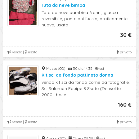
Tuta da neve bimba
Tuta da neve bambina 6 anni, giacca
reversibile, pantaloni fucsia, praticamente
nuova, usata ...
30 €
vendo |
usato
privato
Musso (CO) |
30 dic 14:35 |
sci
Kit sci da fondo pattinato donna
vendo kit sci da fondo come da fotografie:
Sci Salomon Equipe 8 Skate (Densolite
2000 , base ...
160 €
vendo |
usato
privato
Aprica (SO) |
11 gen 08:58 |
sci