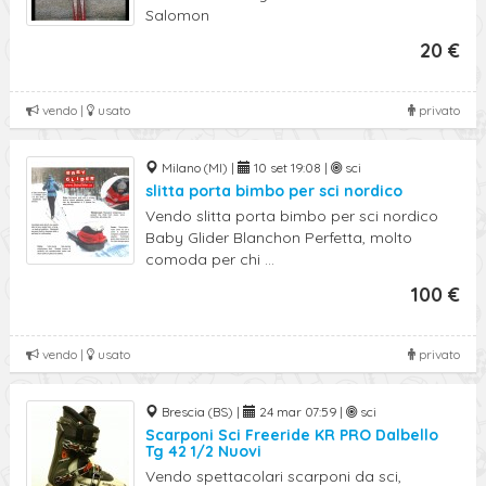
Salomon
20 €
vendo |
usato
privato
Milano (MI) |
10 set 19:08 |
sci
slitta porta bimbo per sci nordico
Vendo slitta porta bimbo per sci nordico
Baby Glider Blanchon Perfetta, molto
comoda per chi ...
100 €
vendo |
usato
privato
Brescia (BS) |
24 mar 07:59 |
sci
Scarponi Sci Freeride KR PRO Dalbello
Tg 42 1/2 Nuovi
Vendo spettacolari scarponi da sci,