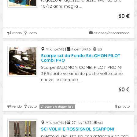
ragazzo e ragazza, altezza 140-155 cm,
10/12 anni, maglia ...
60 €
vendo |
usato
azienda/associazione
Milano (MI) |
4 gen 09:46 |
sci
Scarpe sci da Fondo SALOMON PILOT
Combi PRO
Scarpe SALOMON COMBI PILOT PRO N°
39,5 suate veramente poche volte come
nuove Le scambio ...
60 €
vendo |
usato |
privato
Scambio disponibile
Milano (MI) |
27 nov 16:25 |
sci
SCI VOLKI E ROSSIGNOL SCARPONI
prezzo di realizzo sci con attacchi €30 cad.