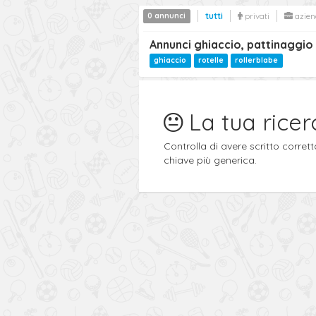
0 annunci
tutti
privati
azien
Annunci ghiaccio, pattinaggi
ghiaccio
rotelle
rollerblabe
La tua ricer
Controlla di avere scritto corre
chiave più generica.