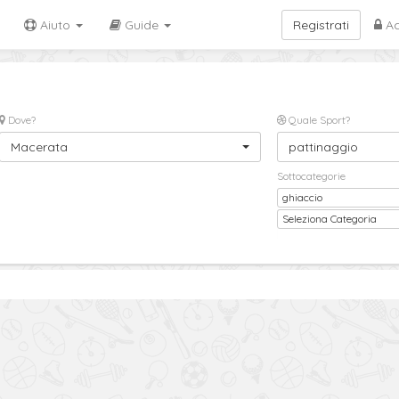
Aiuto
Guide
Registrati
Ac
Dove?
Quale Sport?
Macerata
pattinaggio
Sottocategorie
ghiaccio
Sottocategoria
Seleziona Categoria
2