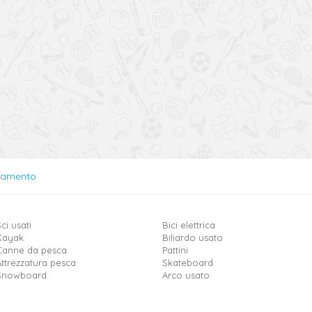
lamento
ci usati
Bici elettrica
Kayak
Biliardo usato
Canne da pesca
Pattini
Attrezzatura pesca
Skateboard
Snowboard
Arco usato