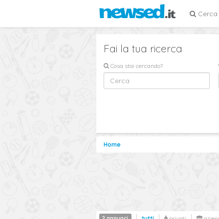
Cerca
Fai la tua ricerca
Cosa stai cercando?
Home
2 annunci
tutti
privati
azien