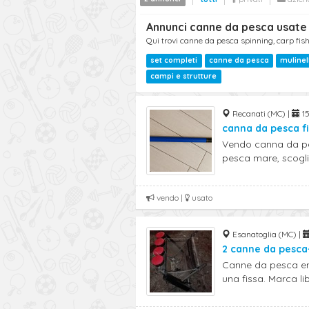
Annunci canne da pesca usate
Qui trovi canne da pesca spinning, carp fish
set completi
canne da pesca
mulinel
campi e strutture
Recanati (MC) |
15
canna da pesca f
Vendo canna da pes
pesca mare, scoglie
vendo |
usato
Esanatoglia (MC) |
2 canne da pesca+
Canne da pesca ent
una fissa. Marca lib