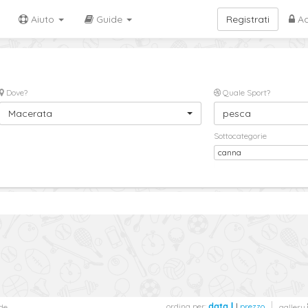
Aiuto
Guide
Registrati
Ac
Dove?
Quale Sport?
Macerata
pesca
Sottocategorie
canna
ordina per:
data
|
prezzo
de
gallery