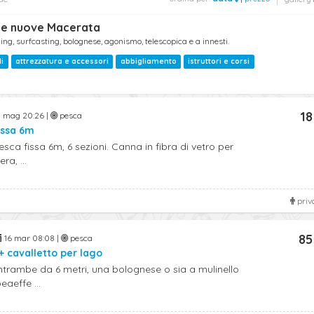
 e nuove Macerata
ing, surfcasting, bolognese, agonismo, telescopica e a innesti.
li
attrezzatura e accessori
abbigliamento
istruttori e corsi
18
 mag 20:26 |
pesca
issa 6m
ca fissa 6m, 6 sezioni. Canna in fibra di vetro per
ra, ...
priv
85
16 mar 08:08 |
pesca
 cavalletto per lago
rambe da 6 metri, una bolognese o sia a mulinello
eaeffe ...