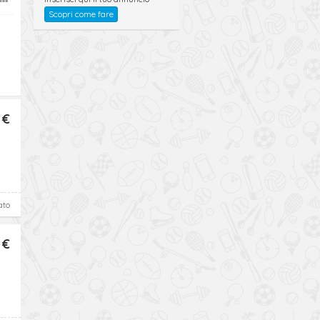
Scopri come fare
 €
ato
 €