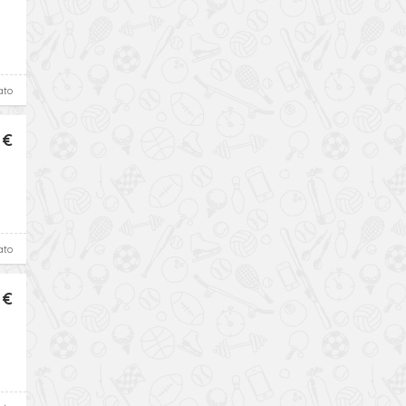
ato
 €
ato
 €