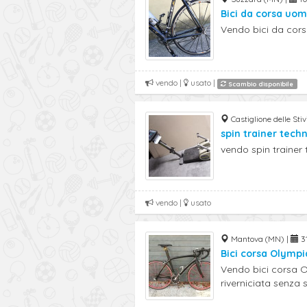
Bici da corsa uo
Vendo bici da cors
vendo |
usato |
Scambio disponibile
Castiglione delle Sti
spin trainer tec
vendo spin trainer
vendo |
usato
Mantova (MN) |
31
Bici corsa Olympi
Vendo bici corsa
riverniciata senza se