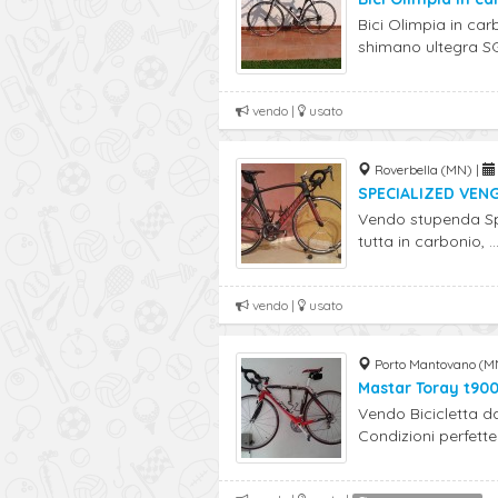
Bici Olimpia in ca
shimano ultegra SG-
vendo |
usato
Roverbella (MN) |
SPECIALIZED VEN
Vendo stupenda Spe
tutta in carbonio, ..
vendo |
usato
Porto Mantovano (M
Mastar Toray t90
Vendo Bicicletta d
Condizioni perfette. 