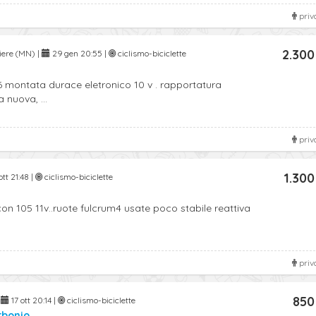
priv
2.300
viere (MN) |
29 gen 20:55 |
ciclismo-biciclette
6 montata durace eletronico 10 v . rapportatura
 nuova, ...
priv
1.300
ott 21:48 |
ciclismo-biciclette
.con 105 11v..ruote fulcrum4 usate poco stabile reattiva
priv
850
|
17 ott 20:14 |
ciclismo-biciclette
rbonio