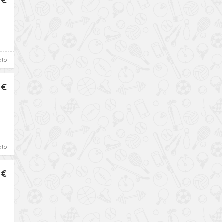
 €
ato
 €
ato
 €