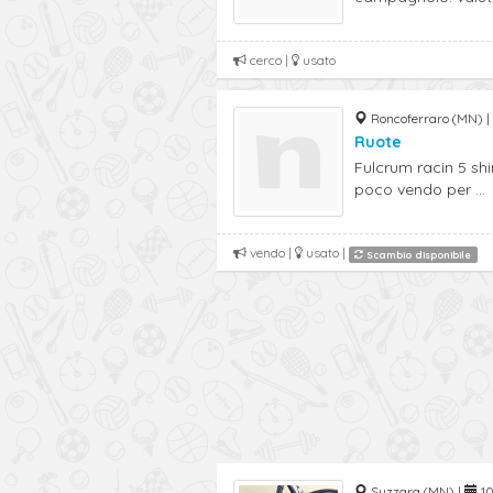
cerco |
usato
Roncoferraro (MN) |
Ruote
Fulcrum racin 5 sh
poco vendo per ...
vendo |
usato |
Scambio disponibile
Suzzara (MN) |
10