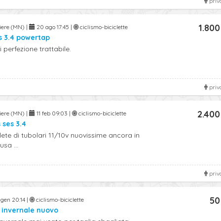
priv
1.800
viere (MN) |
20 ago 17:45 |
ciclismo-biciclette
s 3.4 powertap
 perfezione trattabile.
priv
2.400
viere (MN) |
11 feb 09:03 |
ciclismo-biciclette
 ses 3.4
te di tubolari 11/10v nuovissime ancora in
sa ...
priv
50
gen 20:14 |
ciclismo-biciclette
 invernale nuovo