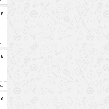
ato
 €
ato
 €
ato
 €