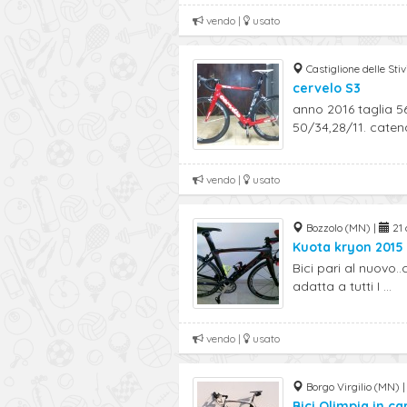
vendo |
usato
Castiglione delle Sti
cervelo S3
anno 2016 taglia 5
50/34,28/11. catena
vendo |
usato
Bozzolo (MN) |
21 
Kuota kryon 2015
Bici pari al nuovo.
adatta a tutti I ...
vendo |
usato
Borgo Virgilio (MN) 
Bici Olimpia in ca