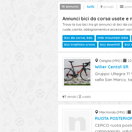
14 annunci
tutti
privati
azie
Annunci bici da corsa usate e 
Trova la tua bici tra gli annunci di bici da 
ruote, cambi, abbigliamento e accessori var
bici da corsa, bdc
mtb mountain bike
bici triathlon-crono
bici downhill
bici
Ostiglia (MN) |
22 
Wilier Cento1 SR
Gruppo Ultegra 11 
sella San Marco, tag
vendo |
usato
Marmirolo (MN) |
RUOTA POSTERIO
CERCO ruota poste
campagnolo. valuto