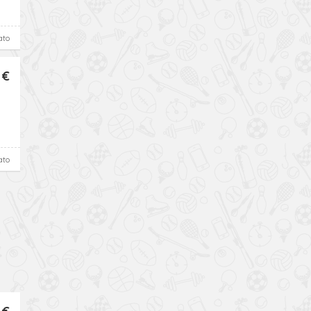
ato
 €
ato