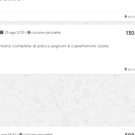
priv
130
25 ago 12:55 |
ciclismo-biciclette
imano complete di pacco pignoni e copertoncini usate
priv
 ago 18:30 |
ciclismo-biciclette