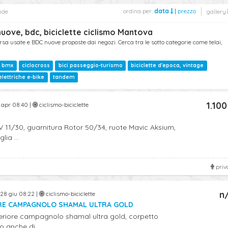
ordina per:
data
|
prezzo
nde
gallery
nuove, bdc, biciclette ciclismo Mantova
corsa usate e BDC nuove proposte dai negozi. Cerca tra le sotto categorie come telai,
i
bmx
ciclocross
bici passeggio-turismo
biciclette d'epoca, vintage
 elettriche e-bike
tandem
1.100
apr 08:40 |
ciclismo-biciclette
V 11/30, guarnitura Rotor 50/34, ruote Mavic Aksium,
lia ...
priv
n
28 giu 08:22 |
ciclismo-biciclette
RE CAMPAGNOLO SHAMAL ULTRA GOLD
riore campagnolo shamal ultra gold, corpetto
 anche di ...