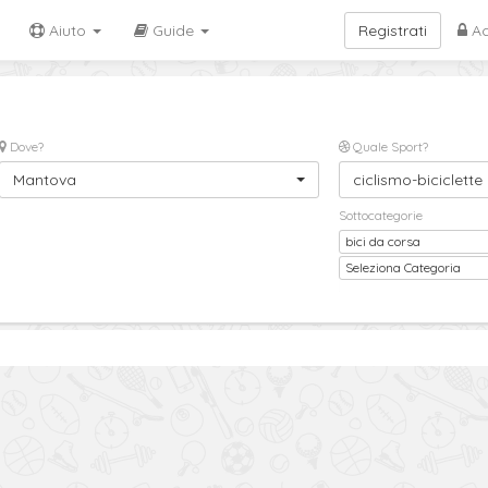
Aiuto
Guide
Registrati
Ac
Dove?
Quale Sport?
Mantova
ciclismo-biciclette
Sottocategorie
bici da corsa
Sottocategoria
Seleziona Categoria
2