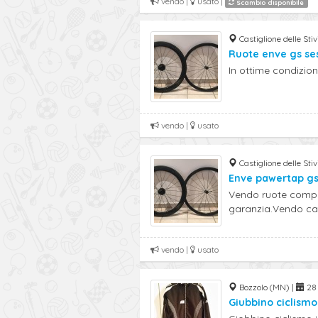
vendo |
usato |
Scambio disponibile
Castiglione delle Sti
Ruote enve gs se
In ottime condizioni
vendo |
usato
Castiglione delle Sti
Enve pawertap gs
Vendo ruote comple
garanzia.Vendo cau
vendo |
usato
Bozzolo (MN) |
28 
Giubbino ciclismo