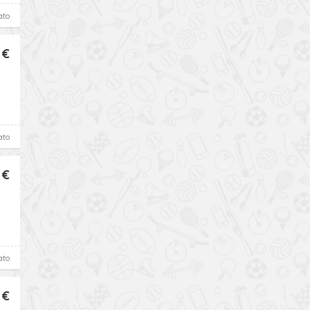
ato
 €
ato
 €
ato
 €