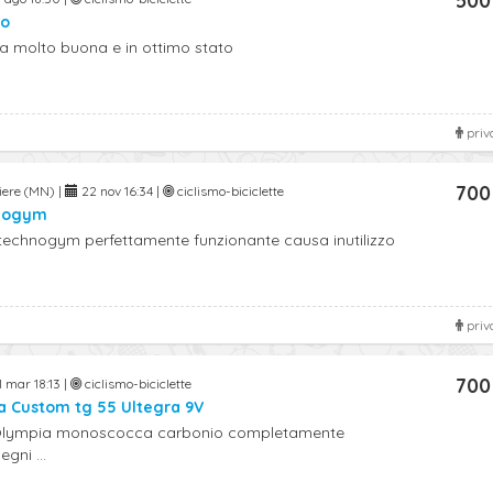
500
mo
a molto buona e in ottimo stato
priv
700
viere (MN) |
22 nov 16:34 |
ciclismo-biciclette
hnogym
 technogym perfettamente funzionante causa inutilizzo
priv
700
 mar 18:13 |
ciclismo-biciclette
a Custom tg 55 Ultegra 9V
 Olympia monoscocca carbonio completamente
gni ...