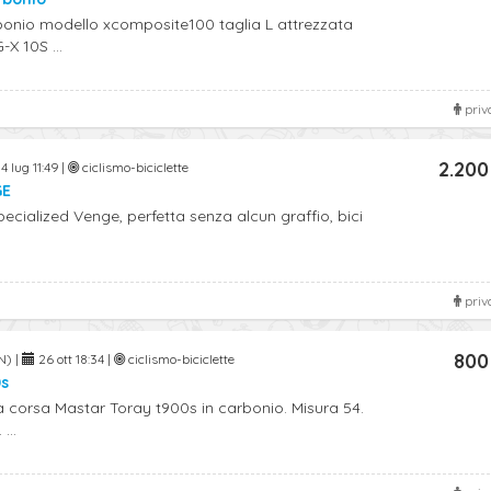
rbonio modello xcomposite100 taglia L attrezzata
X 10S ...
priv
2.200
4 lug 11:49 |
ciclismo-biciclette
GE
cialized Venge, perfetta senza alcun graffio, bici
.
priv
800
N) |
26 ott 18:34 |
ciclismo-biciclette
0s
a corsa Mastar Toray t900s in carbonio. Misura 54.
...