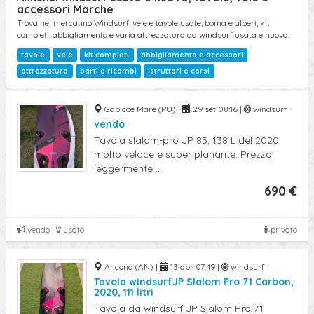
accessori Marche
Trova nel mercatino Windsurf, vele e tavole usate, boma e alberi, kit
completi, abbigliamento e varia attrezzatura da windsurf usata e nuova.
tavole
vele
kit completi
abbigliamento e accessori
attrezzatura
parti e ricambi
istruttori e corsi
Gabicce Mare (PU) |
29 set 08:16 |
windsurf
vendo
Tavola slalom-pro JP 85, 138 L del 2020
molto veloce e super planante. Prezzo
leggermente ...
690 €
vendo |
usato
privato
Ancona (AN) |
13 apr 07:49 |
windsurf
Tavola windsurfJP Slalom Pro 71 Carbon,
2020, 111 litri
Tavola da windsurf JP Slalom Pro 71