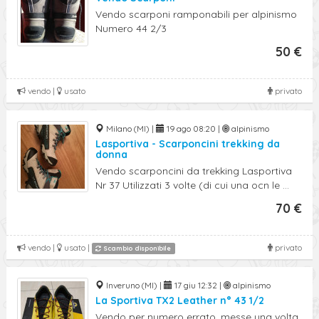
Vendo scarponi ramponabili per alpinismo
Numero 44 2/3
50 €
vendo |
usato
privato
Milano (MI) |
19 ago 08:20 |
alpinismo
Lasportiva - Scarponcini trekking da
donna
Vendo scarponcini da trekking Lasportiva
Nr 37 Utilizzati 3 volte (di cui una ocn le ...
70 €
vendo |
usato |
privato
Scambio disponibile
Inveruno (MI) |
17 giu 12:32 |
alpinismo
La Sportiva TX2 Leather n° 43 1/2
Vendo per numero errato, messe una volta,