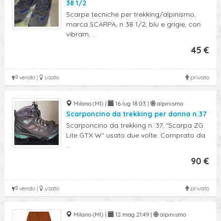
38 1/2
Scarpe tecniche per trekking/alpinismo,
marca SCARPA, n 38 1/2, blu e grigie, con
vibram, ...
45 €
vendo |
usato
privato
Milano (MI) |
16 lug 18:03 |
alpinismo
Scarponcino da trekking per donna n.37
Scarponcino da trekking n. 37, "Scarpa ZG
Lite GTX W" usato due volte. Comprato da
...
90 €
vendo |
usato
privato
Milano (MI) |
12 mag 21:49 |
alpinismo