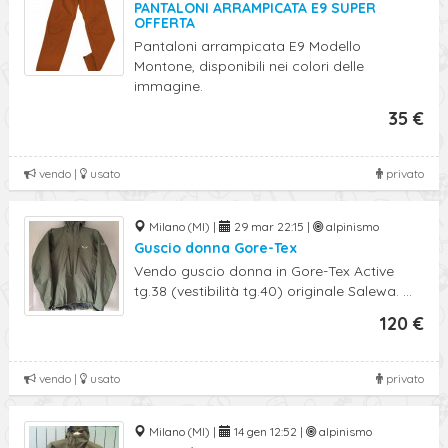
PANTALONI ARRAMPICATA E9 SUPER
OFFERTA
Pantaloni arrampicata E9 Modello
Montone, disponibili nei colori delle
immagine.
35 €
vendo |
usato
privato
Milano (MI) |
29 mar 22:15 |
alpinismo
Guscio donna Gore-Tex
Vendo guscio donna in Gore-Tex Active
tg.38 (vestibilità tg.40) originale Salewa. ...
120 €
vendo |
usato
privato
Milano (MI) |
14 gen 12:52 |
alpinismo