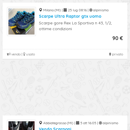
Milano (MI) |
25 lug 08:16 |
alpinismo
Scarpe Ultra Raptor gtx uomo
Scarpe gore Rex La Sportiva n 43, 1/2,
ottime condizioni
90 €
vendo |
usato
privato
Abbiategrasso (MI) |
5 ott 16:05 |
alpinismo
Vendo Scarponi