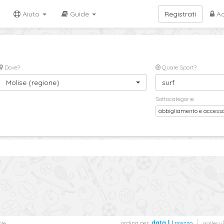
Aiuto
Guide
Registrati
Ac
Dove?
Quale Sport?
Molise (regione)
surf
Sottocategorie
abbigliamento e accesso
ordina per:
data
|
prezzo
de
gallery