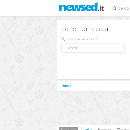
Cerca
Fai la tua ricerca
Cosa stai cercando?
Home
0 annunci
tutti
privati
azien