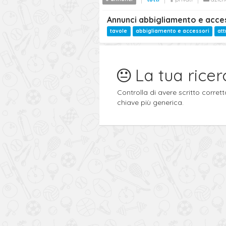
Annunci abbigliamento e acces
tavole
abbigliamento e accessori
at
La tua ricer
Controlla di avere scritto corre
chiave più generica.