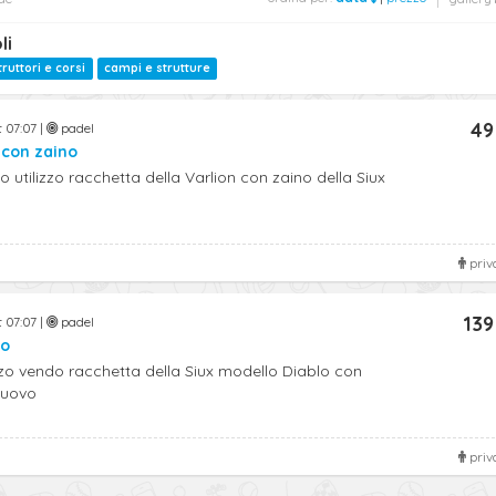
li
truttori e corsi
campi e strutture
49
t 07:07 |
padel
 con zaino
utilizzo racchetta della Varlion con zaino della Siux
priv
139
t 07:07 |
padel
no
zzo vendo racchetta della Siux modello Diablo con
nuovo
priv