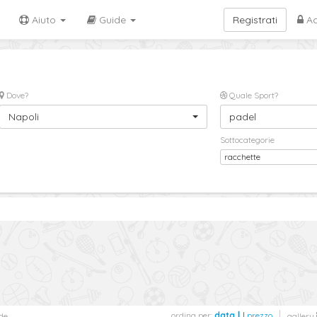
Aiuto
Guide
Registrati
Ac
Dove?
Quale Sport?
Napoli
padel
Sottocategorie
racchette
ordina per:
data
|
prezzo
de
gallery