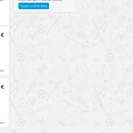
Scopri come fare
 €
ato
 €
ato