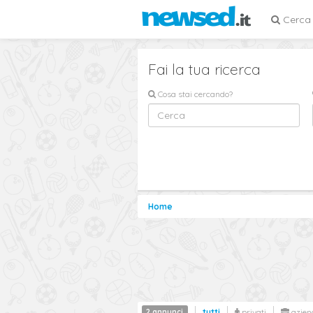
Cerca
Fai la tua ricerca
Cosa stai cercando?
Home
2 annunci
tutti
privati
azien