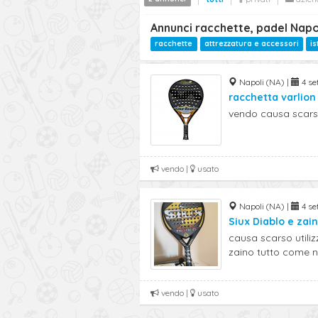
Annunci racchette, padel Napo
racchette
attrezzatura e accessori
is
Napoli (NA) |
4 se
racchetta varlion
vendo causa scarso 
vendo |
usato
Napoli (NA) |
4 se
Siux Diablo e zai
causa scarso utili
zaino tutto come 
vendo |
usato