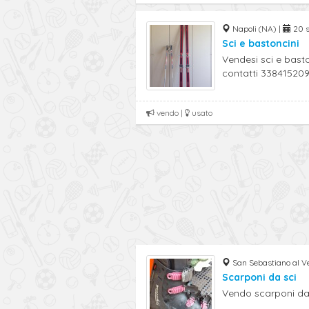
Napoli (NA) |
20 se
Sci e bastoncini
Vendesi sci e basto
contatti 33841520
vendo |
usato
San Sebastiano al V
Scarponi da sci
Vendo scarponi da 