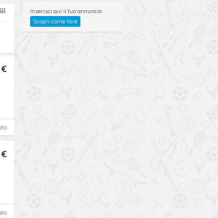
Inserisci qui il tuo annuncio
Scopri come fare
 €
ato
 €
ato