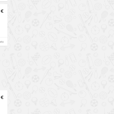
 €
ato
 €