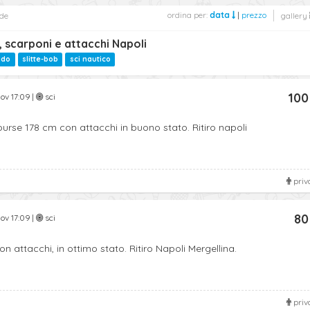
ordina per:
data
|
prezzo
de
gallery
, scarponi e attacchi Napoli
ndo
slitte-bob
sci nautico
100
ov 17:09 |
sci
rse 178 cm con attacchi in buono stato. Ritiro napoli
priv
80
ov 17:09 |
sci
on attacchi, in ottimo stato. Ritiro Napoli Mergellina.
priv