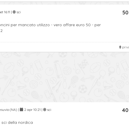
50
t 16:11 |
sci
ncini per mancato utilizzo - vero affare euro 50 - per
92
priv
40
esuvio (NA) |
2 apr 10:21 |
sci
sci della nordica