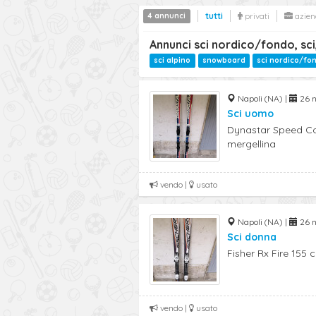
4 annunci
tutti
privati
azien
Annunci sci nordico/fondo, sci
sci alpino
snowboard
sci nordico/fo
Napoli (NA) |
26 n
Sci uomo
Dynastar Speed Cou
mergellina
vendo |
usato
Napoli (NA) |
26 n
Sci donna
Fisher Rx Fire 155 c
vendo |
usato