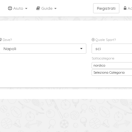
Aiuto
Guide
Registrati
Ac
Dove?
Quale Sport?
Napoli
sci
Sottocategorie
nordico
Sottocategoria
Seleziona Categoria
2