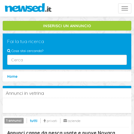
Togg
navi
INSERISCI UN ANNUNCIO
Fai la tua ricerca
Cosa stai cercando?
Novara
Home
pesca
Annunci in vetrina
Sottocategorie
canna
cerca
1 annunci
tutti
privati
aziende
Ricerca Avanzata
Annunci canne da pesca usate e nuove Novara