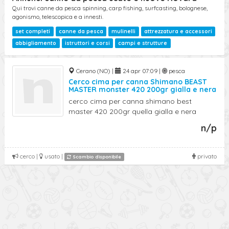
Qui trovi canne da pesca spinning, carp fishing, surfcasting, bolognese,
agonismo, telescopica e a innesti.
set completi
canne da pesca
mulinelli
attrezzatura e accessori
abbigliamento
istruttori e corsi
campi e strutture
Cerano (NO) |
24 apr 07:09 |
pesca
Cerco cima per canna Shimano BEAST
MASTER monster 420 200gr gialla e nera
cerco cima per canna shimano best
master 420 200gr quella gialla e nera
n/p
cerco |
usato |
privato
Scambio disponibile