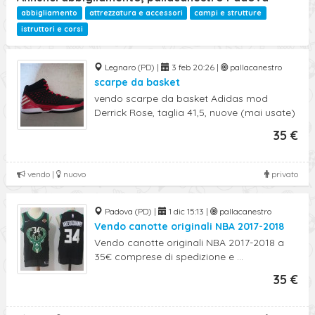
abbigliamento
attrezzatura e accessori
campi e strutture
istruttori e corsi
Legnaro (PD) |
3 feb 20:26 |
pallacanestro
scarpe da basket
vendo scarpe da basket Adidas mod
Derrick Rose, taglia 41,5, nuove (mai usate)
35 €
vendo |
nuovo
privato
Padova (PD) |
1 dic 15:13 |
pallacanestro
Vendo canotte originali NBA 2017-2018
Vendo canotte originali NBA 2017-2018 a
35€ comprese di spedizione e ...
35 €