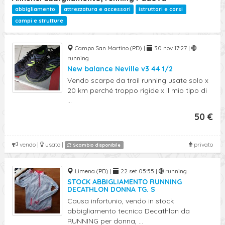
abbigliamento
attrezzatura e accessori
istruttori e corsi
campi e strutture
Campo San Martino (PD) |
30 nov 17:27 |
running
New balance Neville v3 44 1/2
Vendo scarpe da trail running usate solo x
20 km perché troppo rigide x il mio tipo di
...
50 €
vendo |
usato |
privato
Scambio disponibile
Limena (PD) |
22 set 05:55 |
running
STOCK ABBIGLIAMENTO RUNNING
DECATHLON DONNA TG. S
Causa infortunio, vendo in stock
abbigliamento tecnico Decathlon da
RUNNING per donna, ...