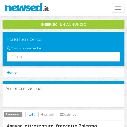
Togg
navi
INSERISCI UN ANNUNCIO
Fai la tua ricerca
Cosa stai cercando?
Palermo
Home
freccette
Annunci in vetrina
Sottocategorie
attrezzatura
cerca
1 annunci
tutti
privati
aziende
Ricerca Avanzata
Annunci attrezzatura, freccette Palermo