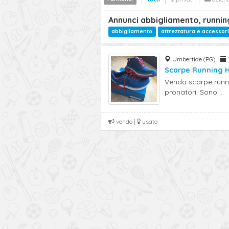
Annunci abbigliamento, runnin
abbigliamento
attrezzatura e accessori
Umbertide (PG) |
Scarpe Running 
Vendo scarpe runni
pronatori. Sono ...
vendo |
usato