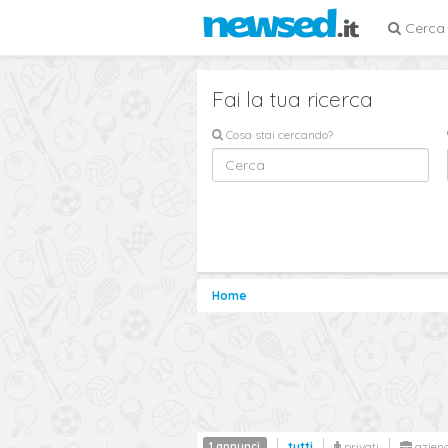
Cerca
Fai la tua ricerca
Cosa stai cercando?
Home
1 annunci
tutti
privati
azien