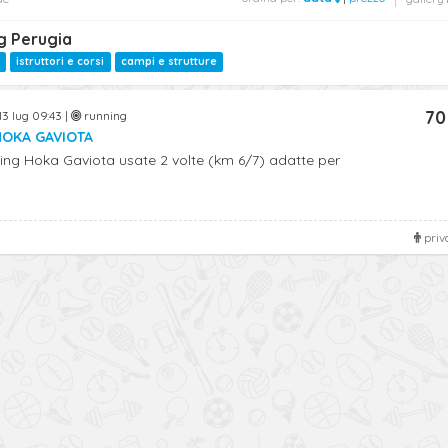
g Perugia
istruttori e corsi
campi e strutture
70
13 lug 09:43 |
running
HOKA GAVIOTA
ng Hoka Gaviota usate 2 volte (km 6/7) adatte per
priv