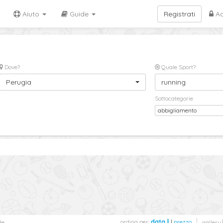
Aiuto
Guide
Registrati
Ac
Dove?
Quale Sport?
Perugia
running
Sottocategorie
abbigliamento
ordina per:
data
|
prezzo
de
gallery