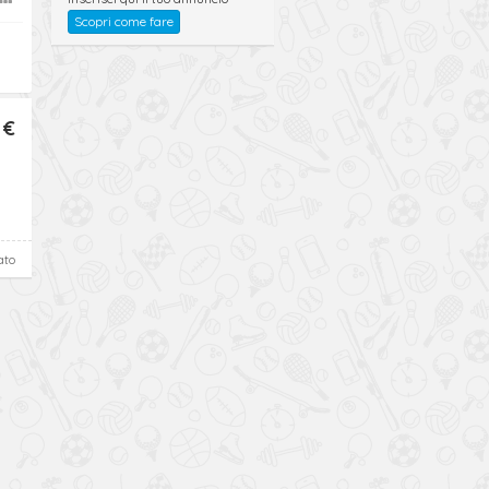
Scopri come fare
 €
ato