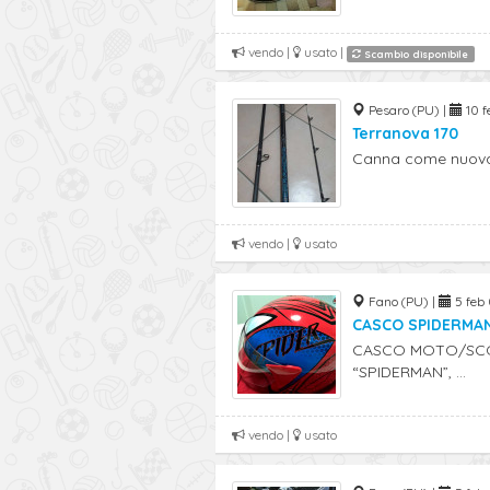
vendo |
usato |
Scambio disponibile
Pesaro (PU) |
10 f
Terranova 170
Canna come nuova z
vendo |
usato
Fano (PU) |
5 feb 
CASCO SPIDERMA
CASCO MOTO/SCO
“SPIDERMAN”, ...
vendo |
usato