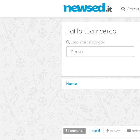
Cerca
Fai la tua ricerca
Cosa stai cercando?
Home
81 annunci
tutti
privati
azie