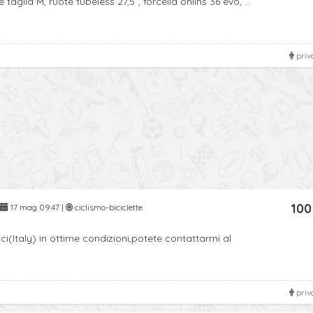
aglia M, ruote tubeless 27,5”, forcella ohlins 36 evo, ...
priv
100
17 mag 09:47 |
ciclismo-biciclette
(Italy) in ottime condizioni,potete contattarmi al
priv