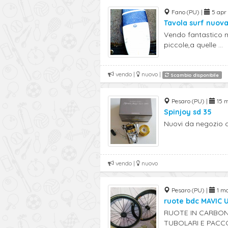
Fano (PU) |
5 apr 
Tavola surf nuov
Vendo fantastico m
piccole,a quelle ...
vendo |
nuovo |
Scambio disponibile
Pesaro (PU) |
15 m
Spinjoy sd 35
Nuovi da negozio c
vendo |
nuovo
Pesaro (PU) |
1 ma
ruote bdc MAVIC 
RUOTE IN CARBONI
TUBOLARI E PACCO 