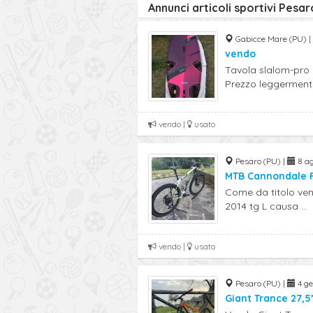
Annunci articoli sportivi Pesa
Gabicce Mare (PU) |
vendo
Tavola slalom-pro 
Prezzo leggermente
vendo |
usato
Pesaro (PU) |
8 ag
MTB Cannondale F
Come da titolo ve
2014 tg L causa ...
vendo |
usato
Pesaro (PU) |
4 ge
Giant Trance 27,5