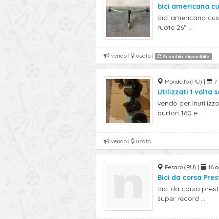
bici americana c
Bici americana cus
ruote 26" ...
vendo |
usato |
Scambio disponibile
Mondolfo (PU) |
7 
Utilizzati 1 volta
vendo per inutilizz
burton 160 e ...
vendo |
usato
Pesaro (PU) |
16 a
Bici da corsa Pres
Bici da corsa pre
super record ...