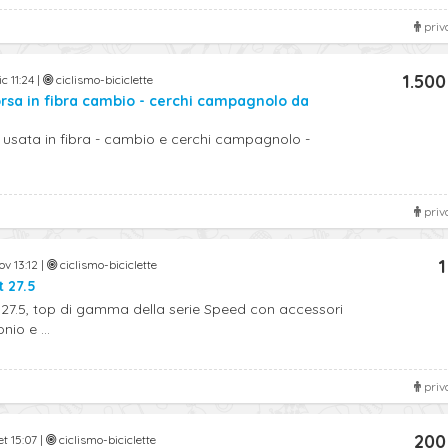
priv
1.500
c 11:24 |
ciclismo-biciclette
orsa in fibra cambio - cerchi campagnolo da
i usata in fibra - cambio e cerchi campagnolo -
priv
1
ov 13:12 |
ciclismo-biciclette
 27.5
27.5, top di gamma della serie Speed con accessori
io e ...
priv
200
et 15:07 |
ciclismo-biciclette