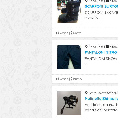
Fano (PU) |
5 feb 
SCARPONI BURTO
SCARPONI SNOWB
MISURA ...
vendo |
usato
Fano (PU) |
5 feb 
PANTALONI NITRO
PANTALONI SNOWB
...
vendo |
nuovo
Terre Roveresche (P
Mulinello Shiman
Vendo causa inutil
condizioni perfette 