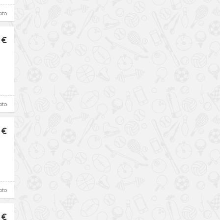
ato
 €
ato
 €
ato
 €