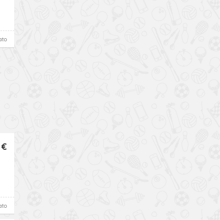
ato
 €
ato