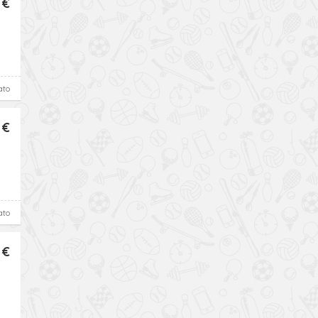
 €
ato
 €
ato
 €