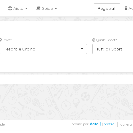
Aiuto
Guide
Registrati
Ac
Dove?
Quale Sport?
Pesaro e Urbino
Tutti gli Sport
ordina per:
data
|
prezzo
nde
gallery