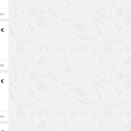
ato
 €
ato
 €
ato