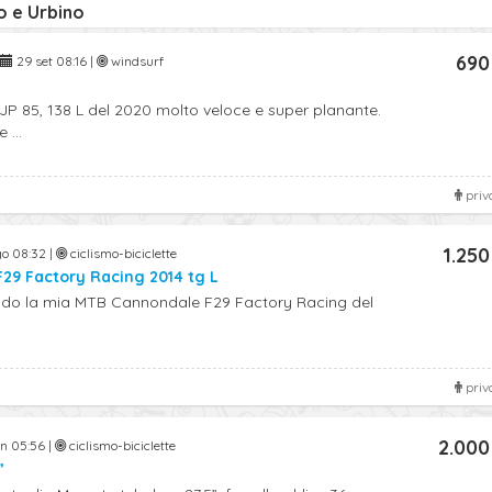
ro e Urbino
690
29 set 08:16 |
windsurf
JP 85, 138 L del 2020 molto veloce e super planante.
 ...
priv
1.250
o 08:32 |
ciclismo-biciclette
29 Factory Racing 2014 tg L
ndo la mia MTB Cannondale F29 Factory Racing del
priv
2.000
n 05:56 |
ciclismo-biciclette
”