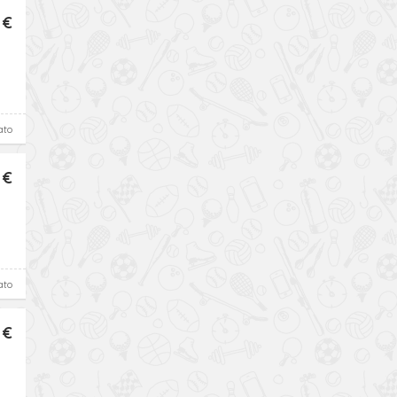
 €
ato
 €
ato
 €