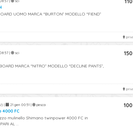
110
08:57 |
sci
N
OARD UOMO MARCA “BURTON” MODELLO “FIEND”
priv
150
08:57 |
sci
OARD MARCA “NITRO” MODELLO “DECLINE PANTS”,
priv
100
U) |
21 gen 00:51 |
pesca
o 4000 FC
izzo mulinello Shimano twinpower 4000 FC in
PARI AL ...