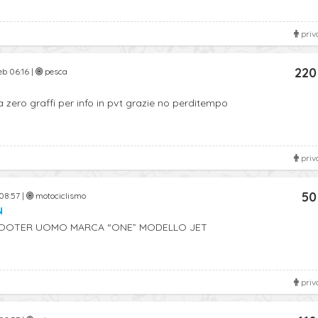
priv
220
eb 06:16 |
pesca
ero graffi per info in pvt grazie no perditempo
priv
50
08:57 |
motociclismo
N
OTER UOMO MARCA “ONE” MODELLO JET
priv