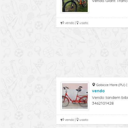
Vendo Giant Trance t
vendo |
usato
Gabicce Mare (PU) |
vendo
Vendo tandem bibici
3462101428
vendo |
usato