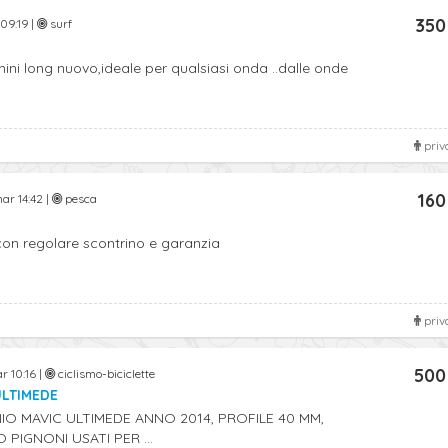
350
09:19 |
surf
a
ini long nuovo,ideale per qualsiasi onda ..dalle onde
priv
160
ar 14:42 |
pesca
on regolare scontrino e garanzia
priv
500
r 10:16 |
ciclismo-biciclette
ULTIMEDE
O MAVIC ULTIMEDE ANNO 2014, PROFILE 40 MM,
PIGNONI USATI PER ...