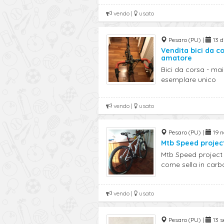
vendo |
usato
Pesaro (PU) |
13 di
Vendita bici da c
amatore
Bici da corsa - ma
esemplare unico
vendo |
usato
Pesaro (PU) |
19 n
Mtb Speed project
Mtb Speed project 
come sella in carbon
vendo |
usato
Pesaro (PU) |
13 s