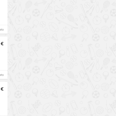
ato
 €
ato
 €