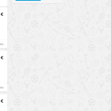
 €
ato
 €
ato
 €