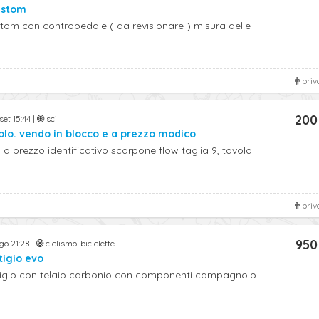
ustom
tom con contropedale ( da revisionare ) misura delle
priv
200
set 15:44 |
sci
 solo. vendo in blocco e a prezzo modico
o a prezzo identificativo scarpone flow taglia 9, tavola
priv
950
go 21:28 |
ciclismo-biciclette
tigio evo
stigio con telaio carbonio con componenti campagnolo