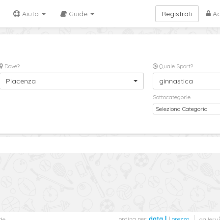
Aiuto
Guide
Registrati
Ac
Dove?
Quale Sport?
Piacenza
ginnastica
Sottocategorie
Seleziona Categoria
ordina per:
data
|
prezzo
de
gallery