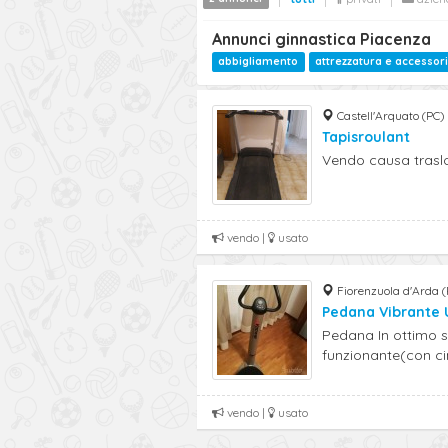
Annunci ginnastica Piacenza
abbigliamento
attrezzatura e accessori
Castell'Arquato (PC)
Tapisroulant
Vendo causa trasl
vendo |
usato
Fiorenzuola d'Arda (
Pedana Vibrante 
Pedana In ottimo s
funzionante(con ci
vendo |
usato