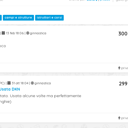
campi e strutture
istruttori e corsi
300
 |
13 feb 18:06 |
ginnastica
oco
priv
299
PC) |
31 ott 18:04 |
ginnastica
Usata DKN
tato. Usata alcune volte ma perfettamente
nghie)
priv