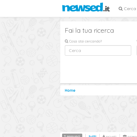
Cerca
Fai la tua ricerca
Cosa stai cercando?
Home
2 annunci
tutti
privati
azien