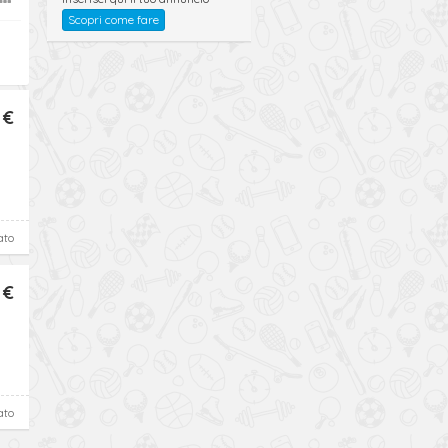
Scopri come fare
 €
ato
 €
ato