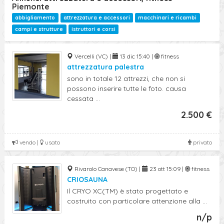
Piemonte
abbigliamento
attrezzatura e accessori
macchinari e ricambi
campi e strutture
istruttori e corsi
Vercelli (VC) |
13 dic 15:40 |
fitness
attrezzatura palestra
sono in totale 12 attrezzi, che non si
possono inserire tutte le foto. causa
cessata ...
2.500 €
vendo |
usato
privato
Rivarolo Canavese (TO) |
23 ott 15:09 |
fitness
CRIOSAUNA
Il CRYO XC(TM) è stato progettato e
costruito con particolare attenzione alla ...
n/p