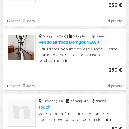
350 €
vendo |
usato
privato
Maggiora (NO) |
9 lug 16:28 |
fitness
Vendo Ellittica Domyos VE680
Causa trasloco improvviso vendo Ellittica
Domoyos modello VE 680. Usata
pochissimo e in ...
250 €
vendo |
usato
privato
Giaveno (TO) |
22 mag 14:31 |
fitness
Touch
Vendo touch fitness tracker TomTom
sports nuovo, ancora scatola sigillata...
50 €