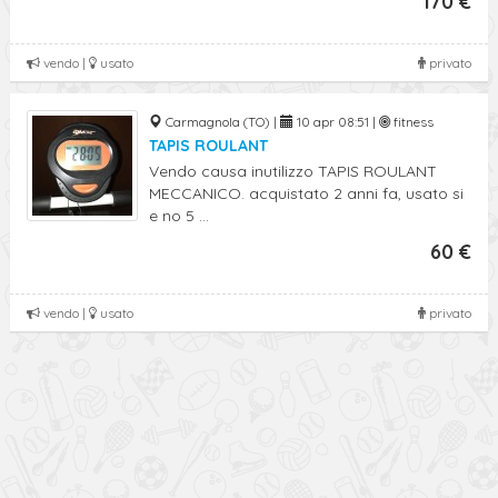
170 €
vendo |
usato
privato
Carmagnola (TO) |
10 apr 08:51 |
fitness
TAPIS ROULANT
Vendo causa inutilizzo TAPIS ROULANT
MECCANICO. acquistato 2 anni fa, usato si
e no 5 ...
60 €
vendo |
usato
privato