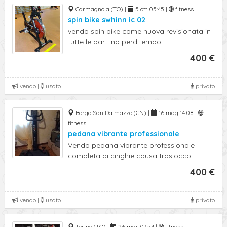
Carmagnola (TO) |
5 ott 05:45 |
fitness
spin bike swhinn ic 02
vendo spin bike come nuova revisionata in
tutte le parti no perditempo
400 €
vendo |
usato
privato
Borgo San Dalmazzo (CN) |
16 mag 14:08 |
fitness
pedana vibrante professionale
Vendo pedana vibrante professionale
completa di cinghie causa traslocco
400 €
vendo |
usato
privato
Torino (TO) |
26 mar 07:54 |
fitness