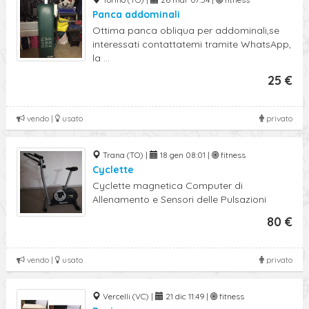
Panca addominali
Ottima panca obliqua per addominali,se
interessati contattatemi tramite WhatsApp,
la ...
25 €
vendo |
usato
privato
Trana (TO) |
18 gen 08:01 |
fitness
Cyclette
Cyclette magnetica Computer di
Allenamento e Sensori delle Pulsazioni
80 €
vendo |
usato
privato
Vercelli (VC) |
21 dic 11:49 |
fitness