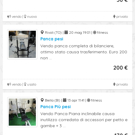
vendo |
nuovo
privato
Rivoli (TO) |
20 mag 19:01 |
fitness
Panca pesi
Vendo panca completa di bilanciere,
ottimo stato causa trasferimento. Euro 200
non ...
200 €
vendo |
usato
privato
Biella (BI) |
13 apr 11:41 |
fitness
Panca Più pesi
Vendo Panca Piana inclinabile causa
inutilizzo corredata di accessori per petto e
gambe + 3 ...