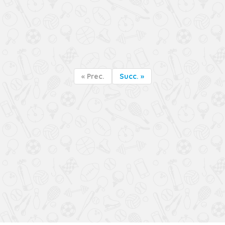
« Prec.
Succ. »