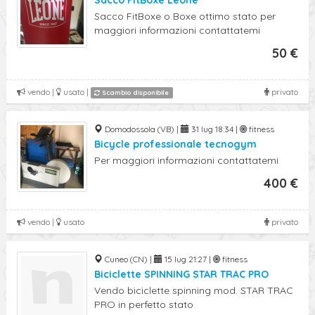
Sacco FitBoxe Leone
Sacco FitBoxe o Boxe ottimo stato per
maggiori informazioni contattatemi
50 €
vendo |
usato |
privato
Scambio disponibile
Domodossola (VB) |
31 lug 18:34 |
fitness
Bicycle professionale tecnogym
Per maggiori informazioni contattatemi
400 €
vendo |
usato
privato
Cuneo (CN) |
15 lug 21:27 |
fitness
Biciclette SPINNING STAR TRAC PRO
Vendo biciclette spinning mod. STAR TRAC
PRO in perfetto stato