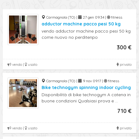
Carmagnola (TO) |
27 gen 09:34 |
fitness
adductor machine pacco pesi 50 kg
vendo adductor machine pacco pesi 50 kg
come nuovo no perditenpo
300 €
vendo |
usato
privato
Carmagnola (TO) |
9 nov 09:17 |
fitness
Bike technogym spinning indoor cycling
Disponibilità di bike technogym A catena in
buone condizioni Qualsiasi prova e ...
710 €
vendo |
usato
privato