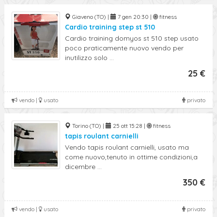
Giaveno (TO) |
7 gen 20:30 |
fitness
Cardio training step st 510
Cardio training domyos st 510 step usato
poco praticamente nuovo vendo per
inutilizzo solo ...
25 €
vendo |
usato
privato
Torino (TO) |
25 ott 15:28 |
fitness
tapis roulant carnielli
Vendo tapis roulant carnielli, usato ma
come nuovo,tenuto in ottime condizioni,a
dicembre ...
350 €
vendo |
usato
privato