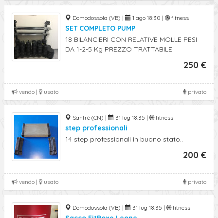
Domodossola (VB) |
1 ago 18:30 |
fitness
SET COMPLETO PUMP
18 BILANCIERI CON RELATIVE MOLLE PESI
DA 1-2-5 Kg PREZZO TRATTABILE
250 €
vendo |
usato
privato
Sanfrè (CN) |
31 lug 18:35 |
fitness
step professionali
14 step professionali in buono stato..
200 €
vendo |
usato
privato
Domodossola (VB) |
31 lug 18:35 |
fitness