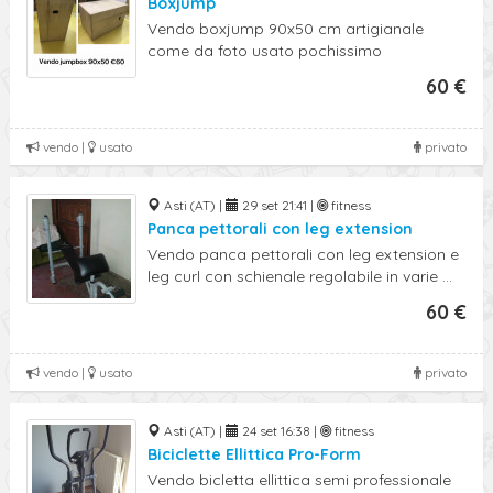
Boxjump
Vendo boxjump 90x50 cm artigianale
come da foto usato pochissimo
60 €
vendo |
usato
privato
Asti (AT) |
29 set 21:41 |
fitness
Panca pettorali con leg extension
Vendo panca pettorali con leg extension e
leg curl con schienale regolabile in varie ...
60 €
vendo |
usato
privato
Asti (AT) |
24 set 16:38 |
fitness
Biciclette Ellittica Pro-Form
Vendo bicletta ellittica semi professionale