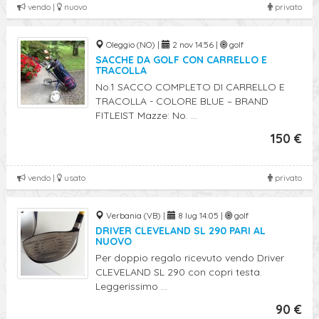
vendo |
nuovo
privato
Oleggio (NO) |
2 nov 14:56 |
golf
SACCHE DA GOLF CON CARRELLO E
TRACOLLA
No.1 SACCO COMPLETO DI CARRELLO E
TRACOLLA - COLORE BLUE – BRAND
FITLEIST Mazze: No. ...
150 €
vendo |
usato
privato
Verbania (VB) |
8 lug 14:05 |
golf
DRIVER CLEVELAND SL 290 PARI AL
NUOVO
Per doppio regalo ricevuto vendo Driver
CLEVELAND SL 290 con copri testa.
Leggerissimo ...
90 €