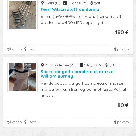
Biella (BI) |
16 apr 09:51 |
golf
Ferri Wilson staff da donna
6 ferri (n-6-7-8-9-pitch -sand) wilson staff
da donna d-100 sl50 superlight l ...
180 €
vendo |
usato
privato
Agliano Terme (AT) |
5 lug 08:46 |
golf
Sacca da golf completa di mazze
William Burney
Vendo sacca da golf completa di mazze
marca William Burney per inutilizzo. Pari al
nuovo.
80 €
vendo |
usato
privato