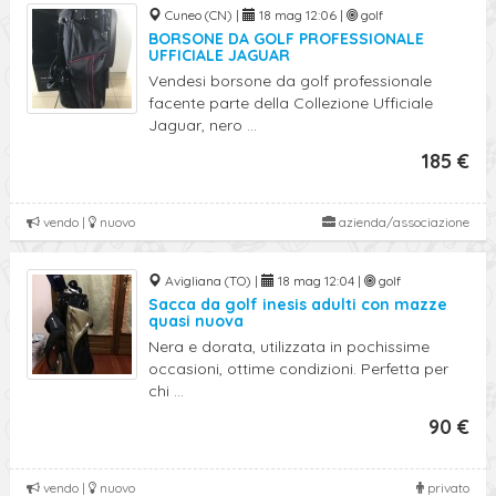
Cuneo (CN) |
18 mag 12:06 |
golf
BORSONE DA GOLF PROFESSIONALE
UFFICIALE JAGUAR
Vendesi borsone da golf professionale
facente parte della Collezione Ufficiale
Jaguar, nero ...
185 €
vendo |
nuovo
azienda/associazione
Avigliana (TO) |
18 mag 12:04 |
golf
Sacca da golf inesis adulti con mazze
quasi nuova
Nera e dorata, utilizzata in pochissime
occasioni, ottime condizioni. Perfetta per
chi ...
90 €
vendo |
nuovo
privato