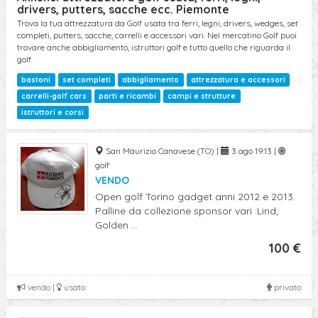
drivers, putters, sacche ecc. Piemonte
Trova la tua attrezzatura da Golf usata tra ferri, legni, drivers, wedges, set
completi, putters, sacche, carrelli e accessori vari. Nel mercatino Golf puoi
trovare anche abbigliamento, istruttori golf e tutto quello che riguarda il
golf.
bastoni
set completi
abbigliamento
attrezzatura e accessori
carrelli-golf cars
parti e ricambi
campi e strutture
istruttori e corsi
San Maurizio Canavese (TO) |
3 ago 19:13 |
golf
VENDO
Open golf Torino gadget anni 2012 e 2013.
Palline da collezione sponsor vari :Lind;
Golden ...
100 €
vendo |
usato
privato