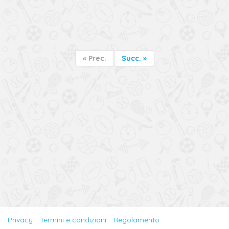
« Prec.
Succ. »
Privacy
Termini e condizioni
Regolamento