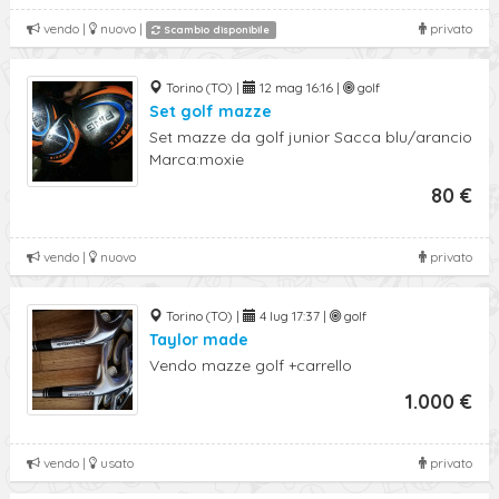
vendo |
nuovo |
privato
Scambio disponibile
Torino (TO) |
12 mag 16:16 |
golf
Set golf mazze
Set mazze da golf junior Sacca blu/arancio
Marca:moxie
80 €
vendo |
nuovo
privato
Torino (TO) |
4 lug 17:37 |
golf
Taylor made
Vendo mazze golf +carrello
1.000 €
vendo |
usato
privato