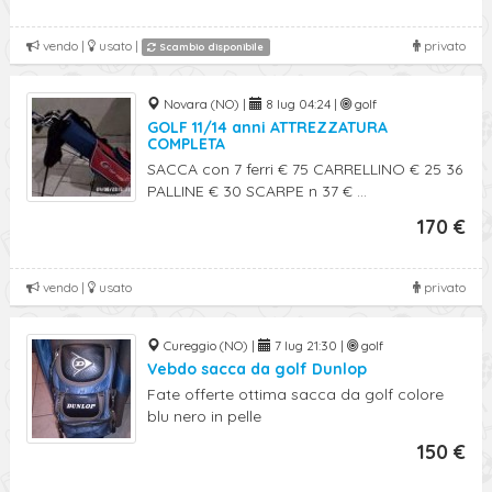
vendo |
usato |
privato
Scambio disponibile
Novara (NO) |
8 lug 04:24 |
golf
GOLF 11/14 anni ATTREZZATURA
COMPLETA
SACCA con 7 ferri € 75 CARRELLINO € 25 36
PALLINE € 30 SCARPE n 37 € ...
170 €
vendo |
usato
privato
Cureggio (NO) |
7 lug 21:30 |
golf
Vebdo sacca da golf Dunlop
Fate offerte ottima sacca da golf colore
blu nero in pelle
150 €