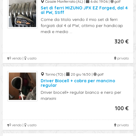
Casale Monferrato (AL) |
6 dic 19:06 |
golf
Set di ferri MIZUNO JPX EZ Forged, dal 4
al PW, Stiff
Come da titolo vendo il mio set di ferri
forgiati dal 4 al PW, ottimo per handicap
medi e medio ...
320 €
vendo |
usato
privato
Torino (TO) |
20 giu 16:50 |
golf
Driver Biocell + cobra per mancino
regular
Driver biocell+ regular bianco e nero per
manxini
100 €
vendo |
usato
privato