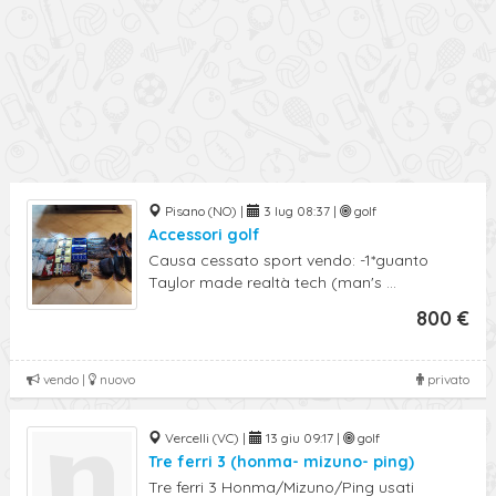
Pisano (NO) |
3 lug 08:37 |
golf
Accessori golf
Causa cessato sport vendo: -1*guanto
Taylor made realtà tech (man's ...
800 €
vendo |
nuovo
privato
Vercelli (VC) |
13 giu 09:17 |
golf
Tre ferri 3 (honma- mizuno- ping)
Tre ferri 3 Honma/Mizuno/Ping usati