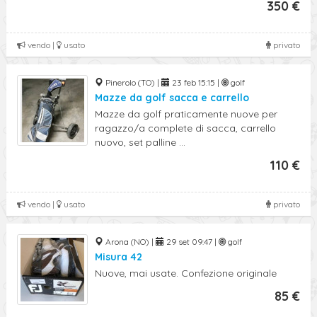
350 €
vendo |
usato
privato
Pinerolo (TO) |
23 feb 15:15 |
golf
Mazze da golf sacca e carrello
Mazze da golf praticamente nuove per
ragazzo/a complete di sacca, carrello
nuovo, set palline ...
110 €
vendo |
usato
privato
Arona (NO) |
29 set 09:47 |
golf
Misura 42
Nuove, mai usate. Confezione originale
85 €