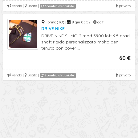
vendo |
usato |
privato
Scambio disponibile
Torino (TO) |
8 giu 05:52 |
golf
DRIVE NIKE
DRIVE NIKE SUMO 2 mod 5900 loft 9.5 gradi
shaft rigido personalizzato molto ben
tenuto con cover ...
60 €
vendo |
usato |
privato
Scambio disponibile