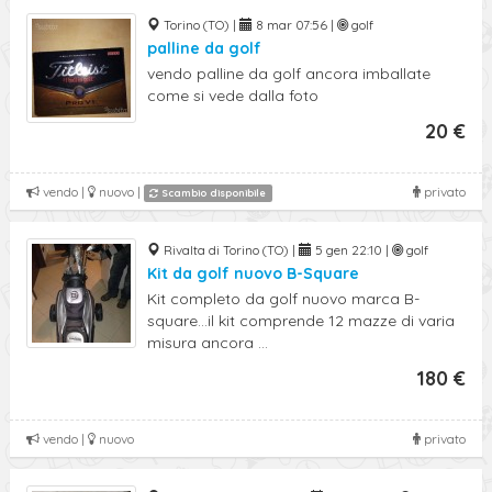
Torino (TO) |
8 mar 07:56 |
golf
palline da golf
vendo palline da golf ancora imballate
come si vede dalla foto
20 €
vendo |
nuovo |
privato
Scambio disponibile
Rivalta di Torino (TO) |
5 gen 22:10 |
golf
Kit da golf nuovo B-Square
Kit completo da golf nuovo marca B-
square...il kit comprende 12 mazze di varia
misura ancora ...
180 €
vendo |
nuovo
privato