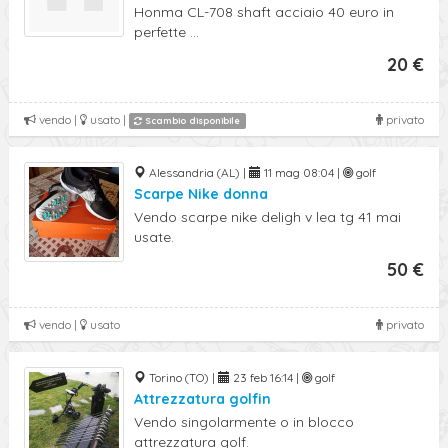
Honma CL-708 shaft acciaio 40 euro in
perfette ...
20 €
vendo |
usato |
privato
Scambio disponibile
Alessandria (AL) |
11 mag 08:04 |
golf
Scarpe Nike donna
Vendo scarpe nike deligh v lea tg 41 mai
usate.
50 €
vendo |
usato
privato
Torino (TO) |
23 feb 16:14 |
golf
Attrezzatura golfin
Vendo singolarmente o in blocco
attrezzatura golf.