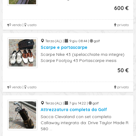
600 €
vendo |
usato
privato
Terzo (AL) |
9 giu 08:44 |
golf
Scarpe e portascarpe
Scarpe Nike 43 (spelacchiate ma integre)
Scarpe Footjoy 43 Portascarpe inesis
50 €
vendo |
usato
privato
Terzo (AL) |
7 giu 14:22 |
golf
Attrezzatura completa da Golf
Sacca Clevaland con set completo
Callaway integrato da: Drive Taylor Made R
580 ...