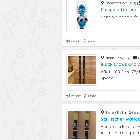
Domodossola (VB) |
Ciaspole ferrino
Vendo ciaspole fer
vendo |
nuovo
Nebbiuno (NO) |
8
Black Crows Orb 2
Width: 88 Flex: 78
Speed ...
vendo |
usato
Biella (BI) |
26 dic 
Sci Fischer world
Vendo sci Fischer 
ottimi in pista per sc