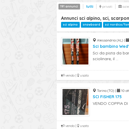
191 annunci
tutti
privati
azi
Annunci sci alpino, sci, scarpo
sci alpino
snowboard
sci nordico/fo
Alessandria (AL) |
Sci bambino Wed
Sci da pista da ba
sciolinare, il ...
vendo |
usato
Torino (TO) |
10 ot
SCI FISHER 175
VENDO COPPIA DI 
vendo |
usato