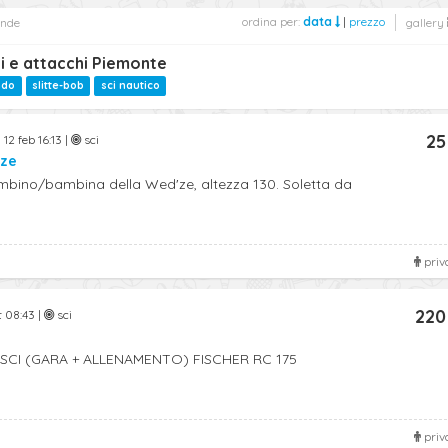
ordina per:
data
|
prezzo
ende
gallery
ni e attacchi Piemonte
ndo
slitte-bob
sci nautico
25
12 feb 16:13 |
sci
'ze
mbino/bambina della Wed'ze, altezza 130. Soletta da
priv
220
t 08:43 |
sci
SCI (GARA + ALLENAMENTO) FISCHER RC 175
priv