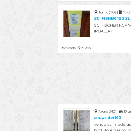
Torino (TO) |
10 ot
SCI FISHER 150 S
SCI FISCHER RC4
IMBALLATI
vendo |
nuovo
Arona (NO) |
15 ge
snowrider160
vendo sci made aus
battuta e fresca. mo