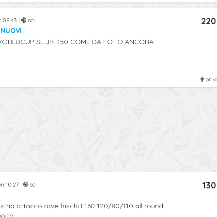
220
t 08:43 |
sci
L NUOVI
 WORLDCUP SL JR. 150 COME DA FOTO ANCORA
priv
130
n 10:27 |
sci
tria attacco rave frischi L160 120/80/110 all round
lto ...