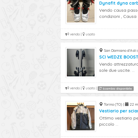
Dynafit dyna car
Vendo causa passa
condizioni , Causa .
vendo |
usato
San Damiano d'Asti 
SCI WEDZE BOOST
Vendo attrezzatura
sole due uscite. ...
vendo |
usato |
Scambio disponibile
Torino (TO) |
22 ma
Vestiario per scia
Ottimo vestiario pe
piccolo ...