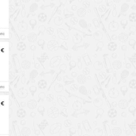
ato
 €
ato
 €