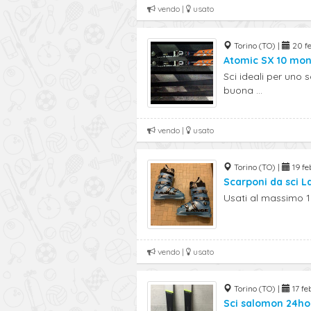
vendo |
usato
Torino (TO) |
20 fe
Atomic SX 10 mon
Sci ideali per uno 
buona ...
vendo |
usato
Torino (TO) |
19 feb
Scarponi da sci L
Usati al massimo 1
vendo |
usato
Torino (TO) |
17 fe
Sci salomon 24ho