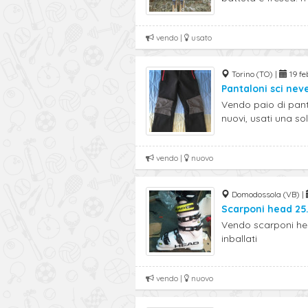
vendo |
usato
Torino (TO) |
19 feb
Pantaloni sci nev
Vendo paio di pant
nuovi, usati una sola
vendo |
nuovo
Domodossola (VB) |
Scarponi head 25.
Vendo scarponi hea
inballati
vendo |
nuovo