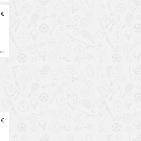
 €
ato
 €