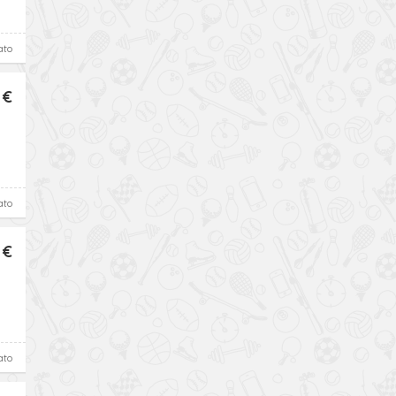
ato
 €
ato
 €
ato