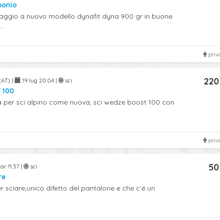
bonio
ggio a nuovo modello dynafit dyna 900 gr in buone
..
priv
220
(AT) |
19 lug 20:04 |
sci
 100
 per sci alpino come nuova, sci wedze boost 100 con
priv
50
r 11:37 |
sci
re
r sciare,unico difetto del pantalone e che c’é un