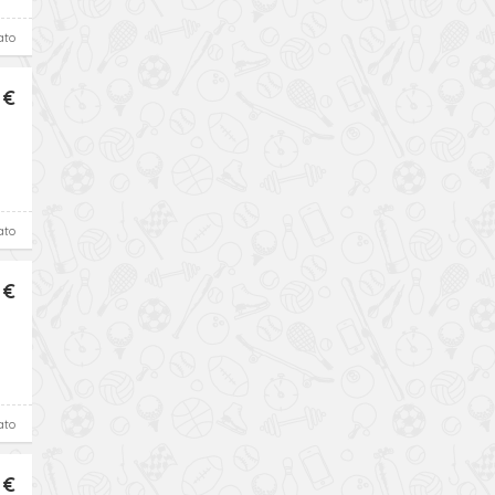
ato
 €
ato
 €
ato
 €