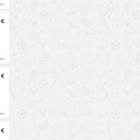
ato
 €
ato
 €
ato
 €