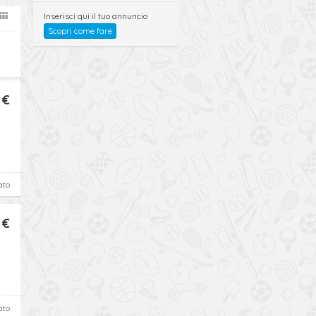
Inserisci qui il tuo annuncio
Scopri come fare
 €
ato
 €
ato