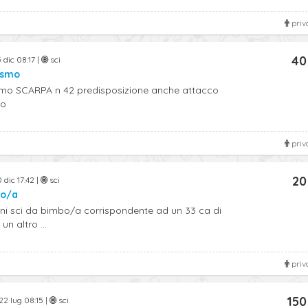
priv
40
 dic 08:17 |
sci
ismo
ismo SCARPA n 42 predisposizione anche attacco
to
priv
20
 dic 17:42 |
sci
bo/a
i sci da bimbo/a corrispondente ad un 33 ca di
n altro ...
priv
150
22 lug 08:15 |
sci