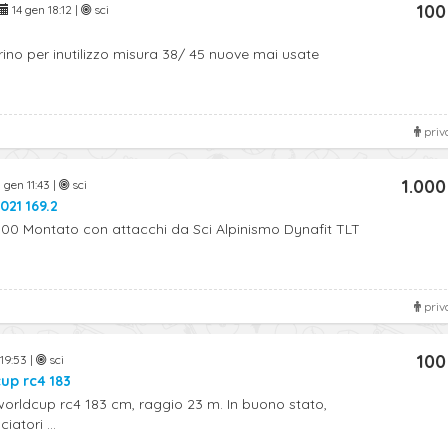
100
14 gen 18:12 |
sci
rino per inutilizzo misura 38/ 45 nuove mai usate
priv
1.000
 gen 11:43 |
sci
021 169.2
/100 Montato con attacchi da Sci Alpinismo Dynafit TLT
priv
100
19:53 |
sci
cup rc4 183
worldcup rc4 183 cm, raggio 23 m. In buono stato,
iatori ...