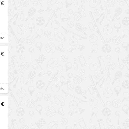
 €
ato
 €
ato
 €