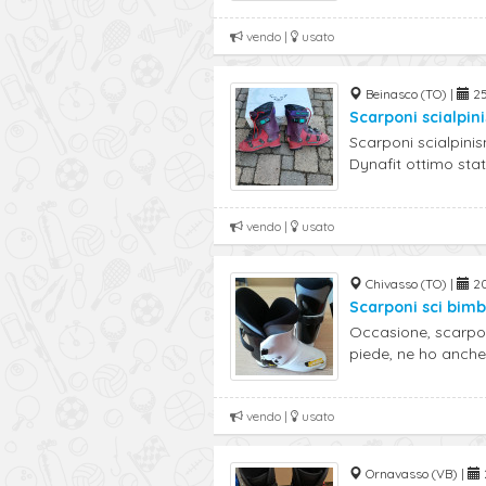
vendo |
usato
Beinasco (TO) |
25
Scarponi scialpin
Scarponi scialpin
Dynafit ottimo sta
vendo |
usato
Chivasso (TO) |
20
Scarponi sci bim
Occasione, scarpon
piede, ne ho anche u
vendo |
usato
Ornavasso (VB) |