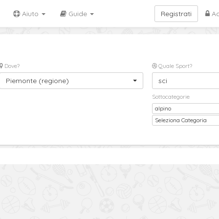
Aiuto
Guide
Registrati
Ac
Dove?
Quale Sport?
Piemonte (regione)
sci
Sottocategorie
alpino
Sottocategoria
Seleziona Categoria
2