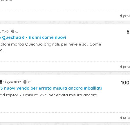
priv
6
 11:43 |
sci
e Quechua 6 - 8 anni come nuovi
aloni marca Quechua originali, per neve e sci, Come
 ...
priv
100
14 gen 18:12 |
sci
5 nuovi vendo per errata misura ancora inballlati
d raptor 70 misura 25.5 per errata misura ancora
priv