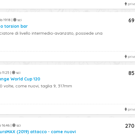
priv
69
b 19:18 |
sci
o torsion bar
sciatore di livello intermedio-avanzato, possiede una
priv
85
 11:25 |
sci
ange World Cup 120
0 volte, come nuovi, taglia 9, 317mm
priv
270
b 16:46 |
sci
ursMAX (2019) attacco - come nuovi