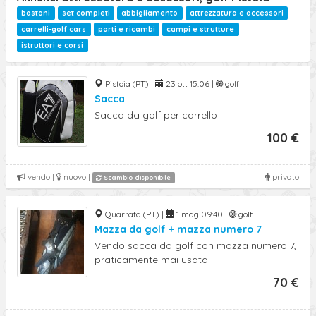
bastoni
set completi
abbigliamento
attrezzatura e accessori
carrelli-golf cars
parti e ricambi
campi e strutture
istruttori e corsi
Pistoia (PT) |
23 ott 15:06 |
golf
Sacca
Sacca da golf per carrello
100 €
vendo |
nuovo |
privato
Scambio disponibile
Quarrata (PT) |
1 mag 09:40 |
golf
Mazza da golf + mazza numero 7
Vendo sacca da golf con mazza numero 7,
praticamente mai usata.
70 €