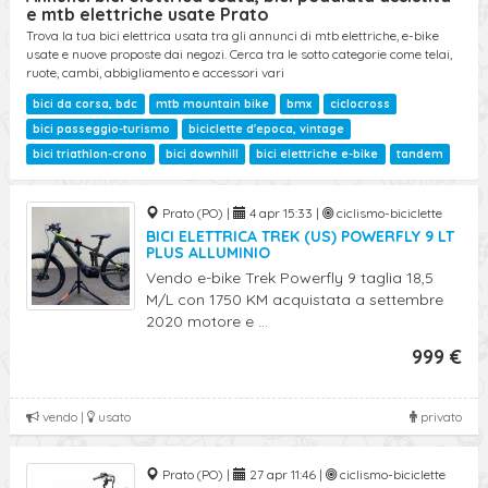
Ricerca Avanzata
e mtb elettriche usate Prato
Trova la tua bici elettrica usata tra gli annunci di mtb elettriche, e-bike
usate e nuove proposte dai negozi. Cerca tra le sotto categorie come telai,
ruote, cambi, abbigliamento e accessori vari
bici da corsa, bdc
mtb mountain bike
bmx
ciclocross
bici passeggio-turismo
biciclette d'epoca, vintage
bici triathlon-crono
bici downhill
bici elettriche e-bike
tandem
Prato (PO) |
4 apr 15:33 |
ciclismo-biciclette
BICI ELETTRICA TREK (US) POWERFLY 9 LT
PLUS ALLUMINIO
Vendo e-bike Trek Powerfly 9 taglia 18,5
M/L con 1750 KM acquistata a settembre
2020 motore e ...
999 €
vendo |
usato
privato
Prato (PO) |
27 apr 11:46 |
ciclismo-biciclette