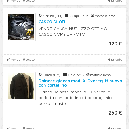
vendo |
usato
privato
Marino (RM) |
27 apr 05:15 |
motociclismo
CASCO SHOEI
VENDO CAUSA INUTILIZZO OTTIMO
CASCO COME DA FOTO.
120 €
vendo |
usato
privato
Roma (RM) |
8 dic 19:39 |
motociclismo
Dainese giacca mod. X-Over tg. M nuova
con cartellino
Giacca Dainese, modello X-Over tg. M,
perfetta con cartellino attaccato, unico
pezzo rimasto ...
250 €
vendo |
nuovo
privato