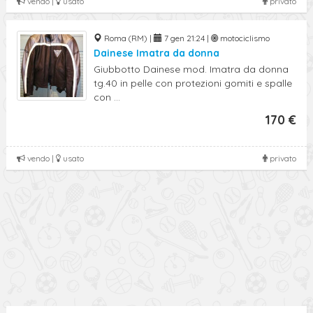
vendo |
usato
privato
Roma (RM) |
7 gen 21:24 |
motociclismo
Dainese Imatra da donna
Giubbotto Dainese mod. Imatra da donna
tg.40 in pelle con protezioni gomiti e spalle
con ...
170 €
vendo |
usato
privato