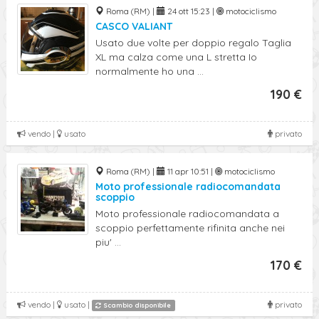
Roma (RM) |
24 ott 15:23 |
motociclismo
CASCO VALIANT
Usato due volte per doppio regalo Taglia
XL ma calza come una L stretta Io
normalmente ho una ...
190 €
vendo |
usato
privato
Roma (RM) |
11 apr 10:51 |
motociclismo
Moto professionale radiocomandata
scoppio
Moto professionale radiocomandata a
scoppio perfettamente rifinita anche nei
piu' ...
170 €
vendo |
usato |
privato
Scambio disponibile