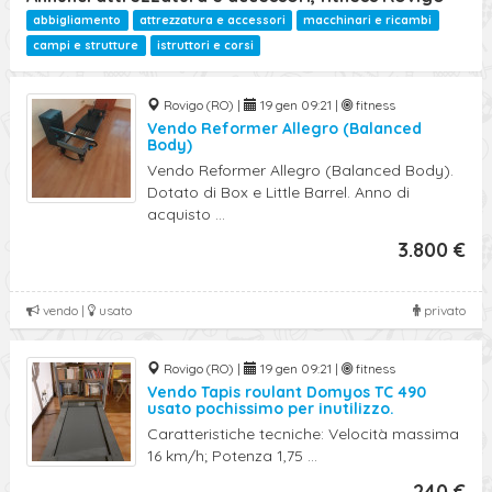
abbigliamento
attrezzatura e accessori
macchinari e ricambi
campi e strutture
istruttori e corsi
Rovigo (RO) |
19 gen 09:21 |
fitness
Vendo Reformer Allegro (Balanced
Body)
Vendo Reformer Allegro (Balanced Body).
Dotato di Box e Little Barrel. Anno di
acquisto ...
3.800 €
vendo |
usato
privato
Rovigo (RO) |
19 gen 09:21 |
fitness
Vendo Tapis roulant Domyos TC 490
usato pochissimo per inutilizzo.
Caratteristiche tecniche: Velocità massima
16 km/h; Potenza 1,75 ...
240 €