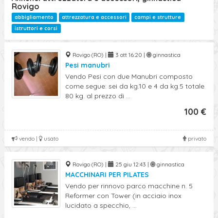
Rovigo
abbigliamento
attrezzatura e accessori
campi e strutture
istruttori e corsi
Rovigo (RO) |
3 ott 16:20 |
ginnastica
Pesi manubri
Vendo Pesi con due Manubri composto
come segue: sei da kg.10 e 4 da kg.5 totale
80 kg. al prezzo di ...
100 €
vendo |
usato
privato
Rovigo (RO) |
25 giu 12:43 |
ginnastica
MACCHINARI PER PILATES
Vendo per rinnovo parco macchine n. 5
Reformer con Tower (in acciaio inox
lucidato a specchio, ...