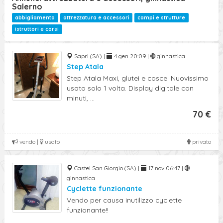
Salerno
abbigliamento
attrezzatura e accessori
campi e strutture
istruttori e corsi
Sapri (SA) |
4 gen 20:09 |
ginnastica
Step Atala
Step Atala Maxi, glutei e cosce. Nuovissimo
usato solo 1 volta. Display digitale con
minuti, ...
70 €
vendo |
usato
privato
Castel San Giorgio (SA) |
17 nov 06:47 |
ginnastica
Cyclette funzionante
Vendo per causa inutilizzo cyclette
funzionante!!