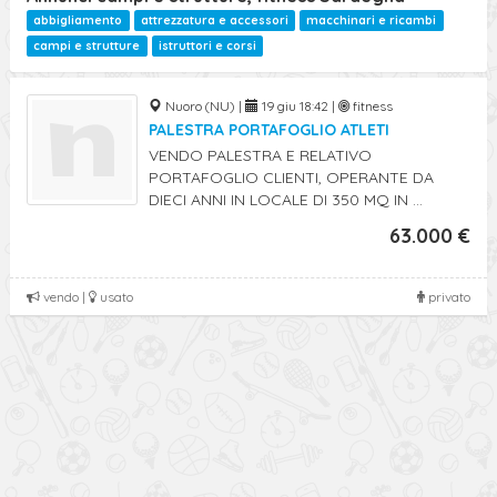
abbigliamento
attrezzatura e accessori
macchinari e ricambi
campi e strutture
istruttori e corsi
Nuoro (NU) |
19 giu 18:42 |
fitness
PALESTRA PORTAFOGLIO ATLETI
VENDO PALESTRA E RELATIVO
PORTAFOGLIO CLIENTI, OPERANTE DA
DIECI ANNI IN LOCALE DI 350 MQ IN ...
63.000 €
vendo |
usato
privato