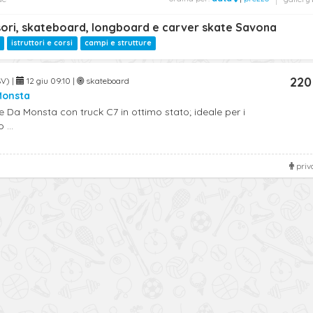
sori, skateboard, longboard e carver skate Savona
istruttori e corsi
campi e strutture
220
SV) |
12 giu 09:10 |
skateboard
Monsta
 Da Monsta con truck C7 in ottimo stato; ideale per i
 ...
priv