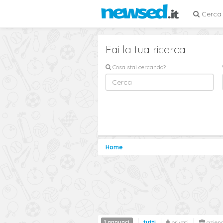
Cerca
Fai la tua ricerca
Cosa stai cercando?
Home
1 annunci
tutti
privati
azien