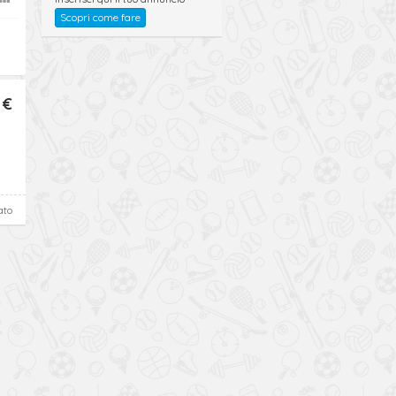
Scopri come fare
 €
ato