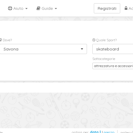
Aiuto
Guide
Registrati
Ac
Dove?
Quale Sport?
Savona
skateboard
Sottocategorie
attrezzatura e accessor
ordina per:
data
|
prezzo
de
gallery