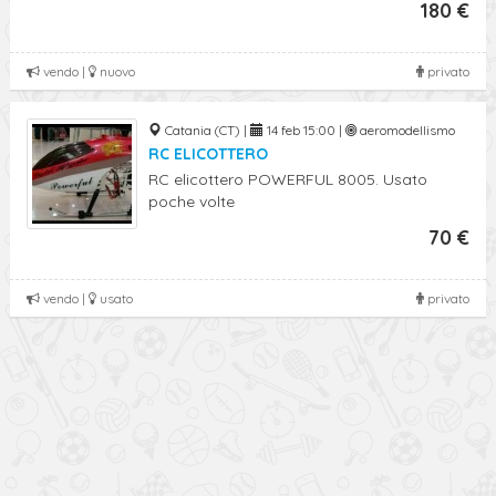
180 €
vendo |
nuovo
privato
Catania (CT) |
14 feb 15:00 |
aeromodellismo
RC ELICOTTERO
RC elicottero POWERFUL 8005. Usato
poche volte
70 €
vendo |
usato
privato