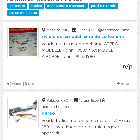
dinamico
statico
attrezzatura accessori
parti e ricambi
istruttori e corsi
Messina (ME) |
18 gen 11:01 |
aeromodellismo
riviste aeromodellismo da collezione
vendo riviste aeromodellismo AEREO
MODELLER anni 1958/1967; MODEL
AIRCRAFT anni 1953/1980 ...
n/p
vendo |
usato
privato
Palagonia (CT) |
10 apr 16:53 |
aeromodellismo
aereo
vendo bellissimo aereo calypso mk3 + euro
180 nuovo rimanenza del mio negozio +
spese di ...