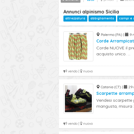
Annunci alpinismo Sicilia
attrezzatura
abbigliamento
campi e 
Palermo (PA) |
9 n
Corde Arrampica
Corde NUOVE il prez
acquisto unico. ...
vendo |
nuovo
Catania (CT) |
29 
Scarpette arramp
Vendesi scarpette
mangusta, misura 
vendo |
nuovo