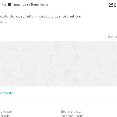
250
(PA) |
1 mag 19:58 |
alpinismo
posto da: caschetto, imbracatura, moschettoni
, ...
priv
lamento
ci usati
Bici elettrica
Kayak
Biliardo usato