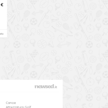
 €
ato
Canoe
Attrezzatura Golf