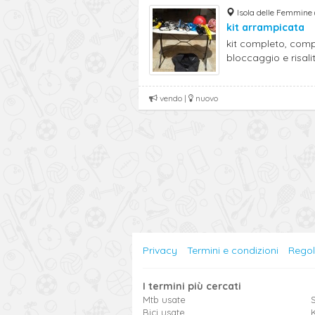
Isola delle Femmine 
kit arrampicata
kit completo, com
bloccaggio e risalita
vendo |
nuovo
Privacy
Termini e condizioni
Rego
I termini più cercati
Mtb usate
S
Bici usate