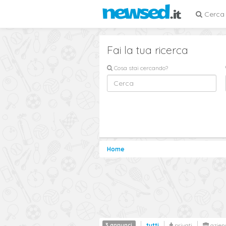
Cerca
Fai la tua ricerca
Cosa stai cercando?
Home
3 annunci
tutti
privati
azien