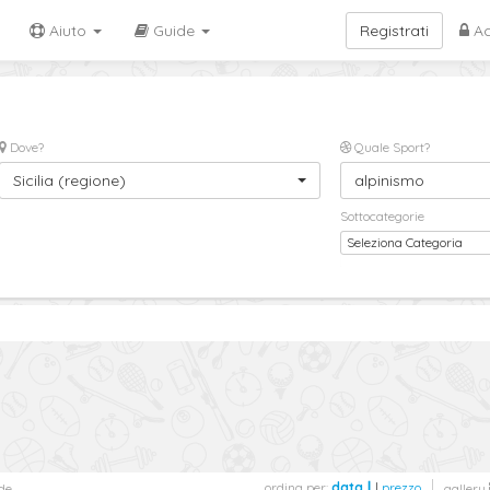
Aiuto
Guide
Registrati
Ac
Dove?
Quale Sport?
Sicilia (regione)
alpinismo
Sottocategorie
Seleziona Categoria
ordina per:
data
|
prezzo
de
gallery