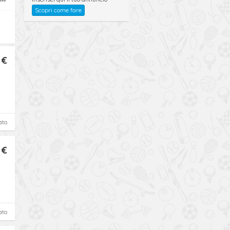
Scopri come fare
 €
ato
 €
ato