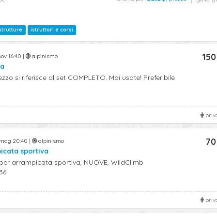
strutture
istruttori e corsi
150
ov 16:40 |
alpinismo
ta
zo si riferisce al set COMPLETO. Mai usate! Preferibile
priv
70
mag 20:40 |
alpinismo
icata sportiva
 per arrampicata sportiva, NUOVE, WildClimb
36
priv