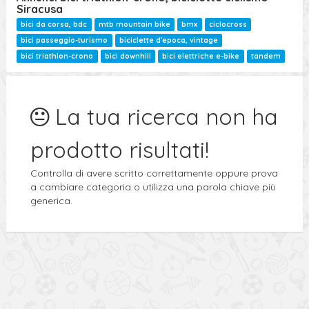
Ricerca Avanzata
Siracusa
bici da corsa, bdc
mtb mountain bike
bmx
ciclocross
bici passeggio-turismo
biciclette d'epoca, vintage
bici triathlon-crono
bici downhill
bici elettriche e-bike
tandem
La tua ricerca non ha
prodotto risultati!
Controlla di avere scritto correttamente oppure prova
a cambiare categoria o utilizza una parola chiave più
generica.