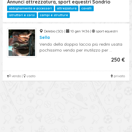
Annunci attrezzatura, sport equestri Sondrio
abbigliamento e accessori
attrezzatura
cavalli
istruttori e corsi
campi e strutture
Delebio (SO) |
10 gen 14:36 |
sport equestri
Sella
Vendo della doppio laccio più redini usata
pochissimo vendo per inutilizzo per ...
250 €
vendo |
usato
privato