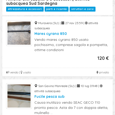
subacquea Sud Sardegna
attrezzatura e accessori
parti e ricambi
istruttori e corsi
Muravera (SU) |
27 nov 23:59 |
attività
subacquea
Mares cyrano 850
Vendo mares cyrano 850 usato
pochissimo, comprese sagola e pompetta,
ottime condizioni
120 €
vendo |
usato
privato
San Gavino Monreale (SU) |
10 lug 09:48 |
attività subacquea
Fucile pesca sub
Causa inutilizzo vendo SEAC GECO 110
pronto pesca. Asta da 7 con doppia aletta,
mulinello ...